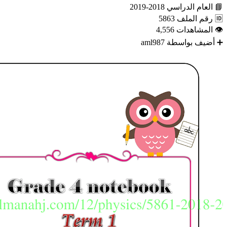
📘
العام الدراسي
2018-2019
🆔
رقم الملف
5863
👁
المشاهدات
4,556
➕
أضيف بواسطة
aml987