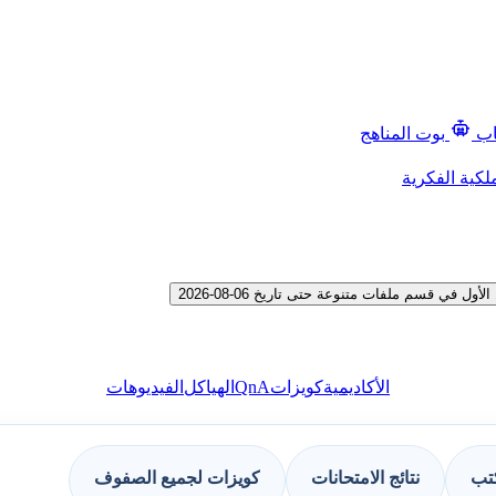
اب
بوت المناهج
لكية الفكرية
ي قسم ملفات متنوعة حتى تاريخ 06-08-2026
QnA
الأكاديمية
كويزات
الهياكل
الفيديوهات
كتب
نتائج الامتحانات
كويزات لجميع الصفوف