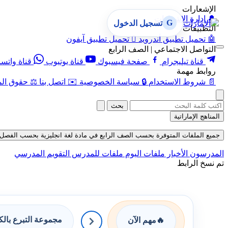
الإشعارات
🔔
إدارة الإشعارات
G
تسجيل الدخول
التطبيقات
🤖
تحميل تطبيق أندرويد

تحميل تطبيق آيفون
التواصل الاجتماعي | الصف الرابع
قناة تيليجرام
صفحة فيسبوك
قناة يوتيوب
قناة واتس
روابط مهمة
📄
شروط الاستخدام
🔒
سياسة الخصوصية
✉️
اتصل بنا
⚖️
حقوق الم
بحث
المناهج الإماراتية
جميع الملفات المتوفرة بحسب الصف الرابع في مادة لغة انجليزية بحسب الفصل الأول ف
المدرسون
الأخبار
ملفات اليوم
ملفات للمدرس
التقويم المدرسي
تم نسخ الرابط
مجموعة التبرع بال
🔥
مهم الآن