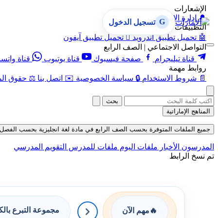
الإشعارات
🔔
إدارة الإشعارات
G
تسجيل الدخول
التطبيقات
🤖
تحميل تطبيق أندرويد

تحميل تطبيق آيفون
التواصل الاجتماعي | الصف الرابع
قناة تيليجرام
صفحة فيسبوك
قناة يوتيوب
قناة واتس
روابط مهمة
📄
شروط الاستخدام
🔒
سياسة الخصوصية
✉️
اتصل بنا
⚖️
حقوق الم
بحث
المناهج الإماراتية
جميع الملفات المتوفرة بحسب الصف الرابع في مادة لغة انجليزية بحسب الفصل الثالث 
المدرسون
الأخبار
ملفات اليوم
ملفات للمدرس
التقويم المدرسي
تم نسخ الرابط
مجموعة التبرع بال
🔥
مهم الآن