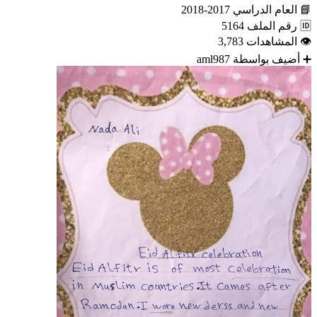
📘
العام الدراسي
2017-2018
🆔
رقم الملف
5164
👁
المشاهدات
3,783
➕
أضيف بواسطة
aml987