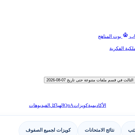
اب
بوت المناهج
لكية الفكرية
في قسم ملفات متنوعة حتى تاريخ 07-08-2026
QnA
الأكاديمية
كويزات
الهياكل
الفيديوهات
كتب
نتائج الامتحانات
كويزات لجميع الصفوف