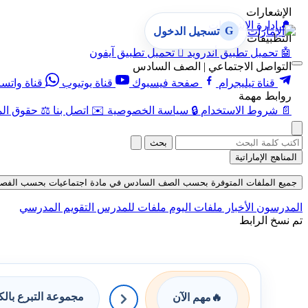
الإشعارات
🔔
إدارة الإشعارات
G
تسجيل الدخول
التطبيقات
🤖
تحميل تطبيق أندرويد

تحميل تطبيق آيفون
التواصل الاجتماعي | الصف السادس
قناة تيليجرام
صفحة فيسبوك
قناة يوتيوب
قناة واتس
روابط مهمة
📄
شروط الاستخدام
🔒
سياسة الخصوصية
✉️
اتصل بنا
⚖️
حقوق الم
بحث
المناهج الإماراتية
جميع الملفات المتوفرة بحسب الصف السادس في مادة اجتماعيات بحسب الفصل الثالث 
المدرسون
الأخبار
ملفات اليوم
ملفات للمدرس
التقويم المدرسي
تم نسخ الرابط
مجموعة التبرع بال
🔥
مهم الآن