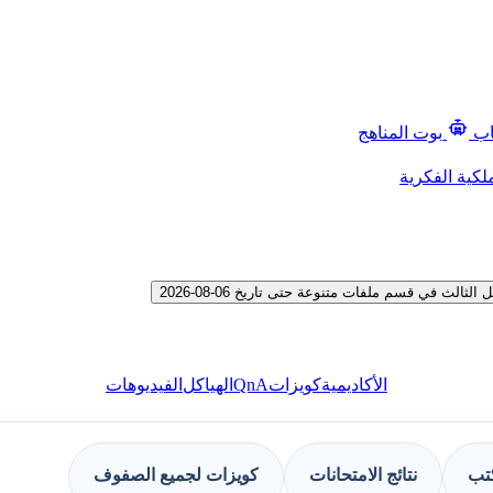
اب
بوت المناهج
لكية الفكرية
في قسم ملفات متنوعة حتى تاريخ 06-08-2026
QnA
الأكاديمية
كويزات
الهياكل
الفيديوهات
كتب
نتائج الامتحانات
كويزات لجميع الصفوف