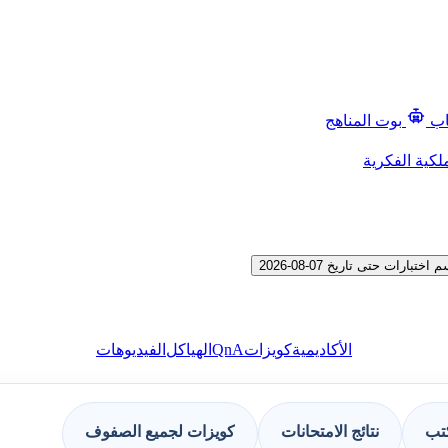
اب
بوت المناهج
لكية الفكرية
ت حتى تاريخ 07-08-2026
QnA
الأكاديمية
كويزات
الهياكل
الفيديوهات
كتب
نتائج الامتحانات
كويزات لجميع الصفوف