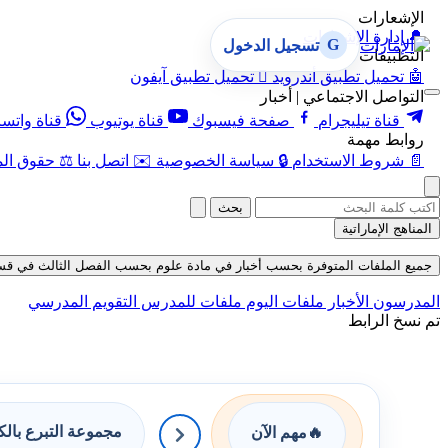
الإشعارات
🔔
إدارة الإشعارات
G
تسجيل الدخول
التطبيقات
🤖
تحميل تطبيق أندرويد

تحميل تطبيق آيفون
التواصل الاجتماعي | أخبار
قناة تيليجرام
صفحة فيسبوك
قناة يوتيوب
قناة واتس
روابط مهمة
📄
شروط الاستخدام
🔒
سياسة الخصوصية
✉️
اتصل بنا
⚖️
حقوق الم
بحث
المناهج الإماراتية
جميع الملفات المتوفرة بحسب أخبار في مادة علوم بحسب الفصل الثالث في قسم اختبارا
المدرسون
الأخبار
ملفات اليوم
ملفات للمدرس
التقويم المدرسي
تم نسخ الرابط
مجموعة التبرع بال
🔥
مهم الآن