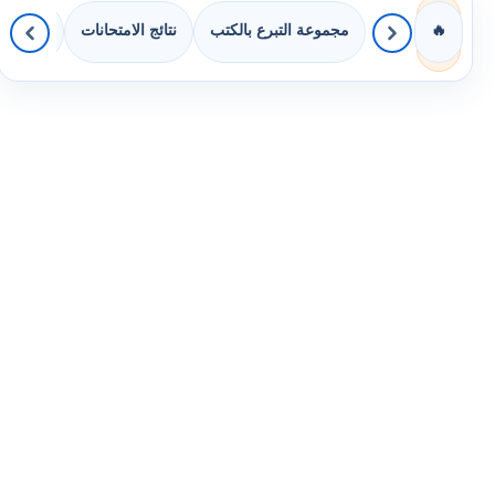
مجموعة التبرع بالكتب
نتائج الامتحانات
كويزات 
🔥