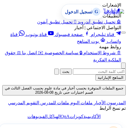
الإشعارات
🔔
إدارة الإشعارات
G
تسجيل الدخول
التطبيقات
🤖
تحميل تطبيق أندرويد

تحميل تطبيق آيفون
التواصل الاجتماعي | أخبار
قناة تيليجرام
صفحة فيسبوك
قناة يوتيوب
قناة
واتساب
بوت المناهج
روابط مهمة
📄
شروط الاستخدام
🔒
سياسة الخصوصية
✉️
اتصل بنا
⚖️
حقوق
الملكية الفكرية
بحث
المناهج الإماراتية
جميع الملفات المتوفرة بحسب أخبار في مادة علوم بحسب الفصل الثالث في
قسم اختبارات حتى تاريخ 08-08-2026
المدرسون
الأخبار
ملفات اليوم
ملفات للمدرس
التقويم المدرسي
تم نسخ الرابط
QnA
الأكاديمية
كويزات
الهياكل
الفيديوهات