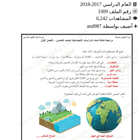
📘
العام الدراسي
2017-2018
🆔
رقم الملف
3309
👁
المشاهدات
6,242
➕
أضيف بواسطة
aml987