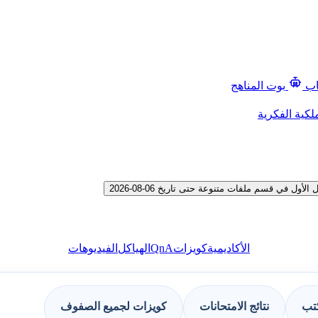
اب
بوت المناهج
لكية الفكرية
ي قسم ملفات متنوعة حتى تاريخ 06-08-2026
QnA
الأكاديمية
كويزات
الهياكل
الفيديوهات
كتب
نتائج الامتحانات
كويزات لجميع الصفوف