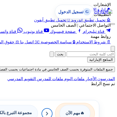
الإشعارات
🔔
إدارة الإشعارات
G
تسجيل الدخول
التطبيقات
🤖
تحميل تطبيق أندرويد

تحميل تطبيق آيفون
التواصل الاجتماعي | الصف الخامس
قناة تيليجرام
صفحة فيسبوك
قناة يوتيوب
قناة واتس
روابط مهمة
📄
شروط الاستخدام
🔒
سياسة الخصوصية
✉️
اتصل بنا
⚖️
حقوق الم
بحث
المناهج الإماراتية
جميع الملفات المتوفرة بحسب الصف الخامس في مادة اجتماعيات بحسب الفصل الأول ف
المدرسون
الأخبار
ملفات اليوم
ملفات للمدرس
التقويم المدرسي
تم نسخ الرابط
مجموعة التبرع بال
🔥
مهم الآن