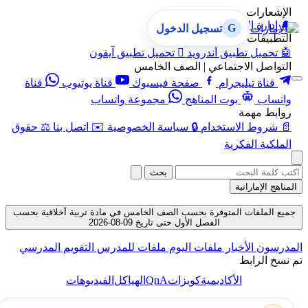
الإشعارات
🔔
إدارة الإشعارات
G
تسجيل الدخول
التطبيقات
🤖
تحميل تطبيق أندرويد

تحميل تطبيق آيفون
التواصل الاجتماعي | الصف الخامس
قناة تيليجرام
صفحة فيسبوك
قناة يوتيوب
قناة
واتساب
بوت المناهج
مجموعة واتساب
روابط مهمة
📄
شروط الاستخدام
🔒
سياسة الخصوصية
✉️
اتصل بنا
⚖️
حقوق
الملكية الفكرية
بحث
المناهج الإماراتية
جميع الملفات المتوفرة بحسب الصف الخامس في مادة تربية أخلاقية بحسب
الفصل الأول حتى تاريخ 09-08-2026
المدرسون
الأخبار
ملفات اليوم
ملفات للمدرس
التقويم المدرسي
تم نسخ الرابط
QnA
الأكاديمية
كويزات
الهياكل
الفيديوهات