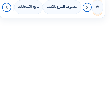
مجموعة التبرع بالكتب
نتائج الامتحانات
كويزات 
🔥