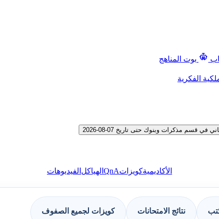
اب
بوت المناهج
لكية الفكرية
قسم مذكرات وبنوك حتى تاريخ 07-08-2026
QnA
الأكاديمية
كويزات
الهياكل
الفيديوهات
كتب
نتائج الامتحانات
كويزات لجميع الصفوف