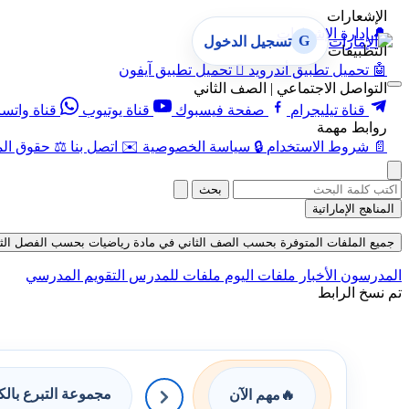
الإشعارات
🔔
إدارة الإشعارات
G
تسجيل الدخول
التطبيقات
🤖
تحميل تطبيق أندرويد

تحميل تطبيق آيفون
التواصل الاجتماعي | الصف الثاني
قناة تيليجرام
صفحة فيسبوك
قناة يوتيوب
قناة واتس
روابط مهمة
📄
شروط الاستخدام
🔒
سياسة الخصوصية
✉️
اتصل بنا
⚖️
حقوق الم
بحث
المناهج الإماراتية
جميع الملفات المتوفرة بحسب الصف الثاني في مادة رياضيات بحسب الفصل الثاني في 
المدرسون
الأخبار
ملفات اليوم
ملفات للمدرس
التقويم المدرسي
تم نسخ الرابط
مجموعة التبرع بال
🔥
مهم الآن