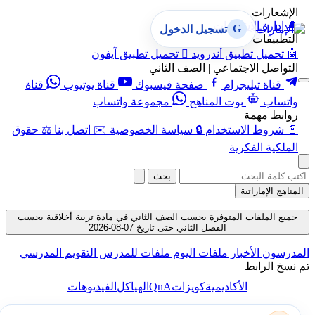
الإشعارات
🔔
إدارة الإشعارات
G
تسجيل الدخول
التطبيقات
🤖
تحميل تطبيق أندرويد

تحميل تطبيق آيفون
التواصل الاجتماعي | الصف الثاني
قناة تيليجرام
صفحة فيسبوك
قناة يوتيوب
قناة
واتساب
بوت المناهج
مجموعة واتساب
روابط مهمة
📄
شروط الاستخدام
🔒
سياسة الخصوصية
✉️
اتصل بنا
⚖️
حقوق
الملكية الفكرية
بحث
المناهج الإماراتية
جميع الملفات المتوفرة بحسب الصف الثاني في مادة تربية أخلاقية بحسب
الفصل الثاني حتى تاريخ 07-08-2026
المدرسون
الأخبار
ملفات اليوم
ملفات للمدرس
التقويم المدرسي
تم نسخ الرابط
QnA
الأكاديمية
كويزات
الهياكل
الفيديوهات