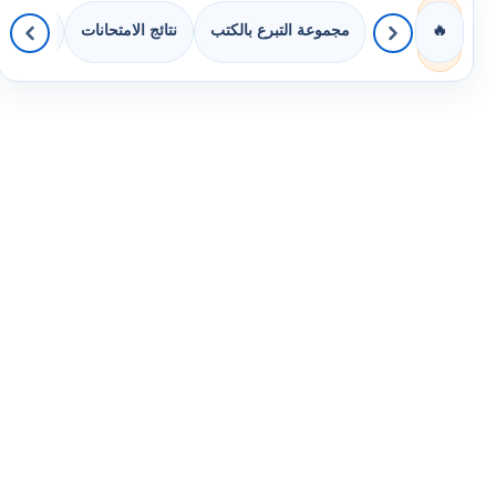
مجموعة التبرع بالكتب
نتائج الامتحانات
كويزات 
🔥