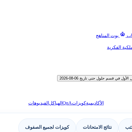
اب
بوت المناهج
لكية الفكرية
في قسم حلول حتى تاريخ 06-08-2026
QnA
الأكاديمية
كويزات
الهياكل
الفيديوهات
كتب
نتائج الامتحانات
كويزات لجميع الصفوف