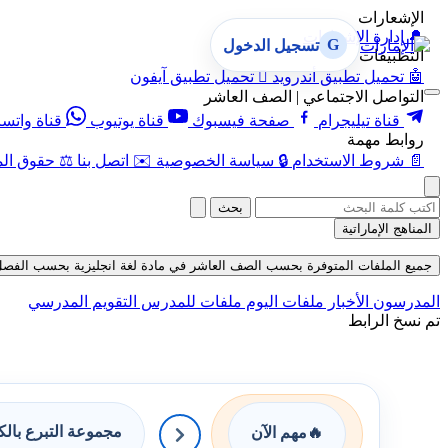
الإشعارات
🔔
إدارة الإشعارات
G
تسجيل الدخول
التطبيقات
🤖
تحميل تطبيق أندرويد

تحميل تطبيق آيفون
التواصل الاجتماعي | الصف العاشر
قناة تيليجرام
صفحة فيسبوك
قناة يوتيوب
قناة واتس
روابط مهمة
📄
شروط الاستخدام
🔒
سياسة الخصوصية
✉️
اتصل بنا
⚖️
حقوق الم
بحث
المناهج الإماراتية
جميع الملفات المتوفرة بحسب الصف العاشر في مادة لغة انجليزية بحسب الفصل الأول 
المدرسون
الأخبار
ملفات اليوم
ملفات للمدرس
التقويم المدرسي
تم نسخ الرابط
مجموعة التبرع بال
🔥
مهم الآن