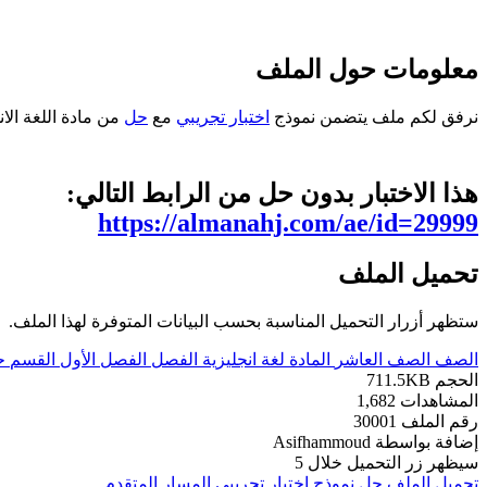
معلومات حول الملف
نرفق لكم ملف يتضمن نموذج
اختبار تجريبي
مع
حل
من مادة اللغة الانج
هذا الاختبار بدون حل من الرابط التالي:
https://almanahj.com/ae/id=29999
تحميل الملف
ستظهر أزرار التحميل المناسبة بحسب البيانات المتوفرة لهذا الملف.
الصف
الصف العاشر
المادة
لغة انجليزية
الفصل
الفصل الأول
القسم
ح
الحجم
711.5KB
المشاهدات
1,682
رقم الملف
30001
إضافة بواسطة
Asifhammoud
سيظهر زر التحميل خلال
5
تحميل الملف
حل نموذج اختبار تجريبي المسار المتقدم