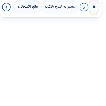
مجموعة التبرع بالكتب
نتائج الامتحانات
كويزات 
🔥