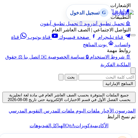
الإشعارات
🔔
إدارة الإشعارات
G
تسجيل الدخول
التطبيقات
🤖
تحميل تطبيق أندرويد

تحميل تطبيق آيفون
التواصل الاجتماعي | الصف العاشر العام
قناة تيليجرام
صفحة فيسبوك
قناة يوتيوب
قناة
واتساب
بوت المناهج
روابط مهمة
📄
شروط الاستخدام
🔒
سياسة الخصوصية
✉️
اتصل بنا
⚖️
حقوق
الملكية الفكرية
بحث
المناهج الإماراتية
جميع الملفات المتوفرة بحسب الصف العاشر العام في مادة لغة انجليزية
بحسب الفصل الأول في قسم الاختبارات الإلكترونية حتى تاريخ 08-08-2026
المدرسون
الأخبار
ملفات اليوم
ملفات للمدرس
التقويم المدرسي
تم نسخ الرابط
QnA
الأكاديمية
كويزات
الهياكل
الفيديوهات