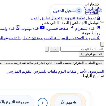
الإشعارات
🔔
إدارة الإشعارات
G
تسجيل الدخول
التطبيقات
🤖
تحميل تطبيق أندرويد

تحميل تطبيق آيفون
التواصل الاجتماعي | الصف الثاني عشر
قناة تيليجرام
صفحة فيسبوك
قناة يوتيوب
قناة واتس
روابط مهمة
📄
شروط الاستخدام
🔒
سياسة الخصوصية
✉️
اتصل بنا
⚖️
حقوق الم
بحث
المناهج الإماراتية
جميع الملفات المتوفرة بحسب الصف الثاني عشر في مادة لغة عربية بحسب الفصل الأو
المدرسون
الأخبار
ملفات اليوم
ملفات للمدرس
التقويم المدرسي
تم نسخ الرابط
مجموعة التبرع بال
🔥
مهم الآن