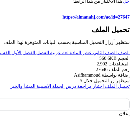
حل
هذا الاختبار من هذا الرابط:
https://almanahj.com/ae/id=27647
تحميل الملف
ستظهر أزرار التحميل المناسبة بحسب البيانات المتوفرة لهذا الملف.
الصف
الصف الثاني عشر
المادة
لغة عربية
الفصل
الفصل الأول
القسم
الحجم
560.6KB
المشاهدات
2,902
رقم الملف
27646
إضافة بواسطة
Asifhammoud
سيظهر زر التحميل خلال
5
تحميل الملف
اختبار مراجعة درس الجملة الاسمية المبتدأ والخبر
إعلان