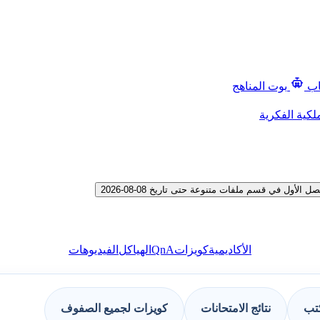
اب
بوت المناهج
لكية الفكرية
ل في قسم ملفات متنوعة حتى تاريخ 08-08-2026
QnA
الأكاديمية
كويزات
الهياكل
الفيديوهات
كتب
نتائج الامتحانات
كويزات لجميع الصفوف