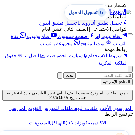
الإشعارات
🔔
إدارة الإشعارات
G
تسجيل الدخول
التطبيقات
🤖
تحميل تطبيق أندرويد

تحميل تطبيق آيفون
التواصل الاجتماعي | الصف الثاني عشر العام
قناة تيليجرام
صفحة فيسبوك
قناة يوتيوب
قناة
واتساب
بوت المناهج
مجموعة واتساب
روابط مهمة
📄
شروط الاستخدام
🔒
سياسة الخصوصية
✉️
اتصل بنا
⚖️
حقوق
الملكية الفكرية
بحث
المناهج الإماراتية
جميع الملفات المتوفرة بحسب الصف الثاني عشر العام في مادة لغة عربية
حتى تاريخ 07-08-2026
المدرسون
الأخبار
ملفات اليوم
ملفات للمدرس
التقويم المدرسي
تم نسخ الرابط
QnA
الأكاديمية
كويزات
الهياكل
الفيديوهات