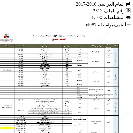
📘
العام الدراسي
2016-2017
🆔
رقم الملف
2513
👁
المشاهدات
1,100
➕
أضيف بواسطة
aml987