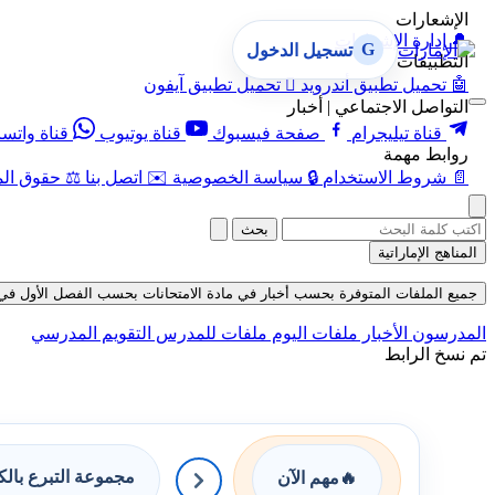
الإشعارات
🔔
إدارة الإشعارات
G
تسجيل الدخول
التطبيقات
🤖
تحميل تطبيق أندرويد

تحميل تطبيق آيفون
التواصل الاجتماعي | أخبار
قناة تيليجرام
صفحة فيسبوك
قناة يوتيوب
قناة واتس
روابط مهمة
📄
شروط الاستخدام
🔒
سياسة الخصوصية
✉️
اتصل بنا
⚖️
حقوق الم
بحث
المناهج الإماراتية
جميع الملفات المتوفرة بحسب أخبار في مادة الامتحانات بحسب الفصل الأول في قسم الام
المدرسون
الأخبار
ملفات اليوم
ملفات للمدرس
التقويم المدرسي
تم نسخ الرابط
مجموعة التبرع بال
🔥
مهم الآن