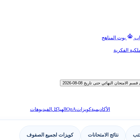
اب
بوت المناهج
لكية الفكرية
تحان النهائي حتى تاريخ 08-08-2026
QnA
الأكاديمية
كويزات
الهياكل
الفيديوهات
كتب
نتائج الامتحانات
كويزات لجميع الصفوف