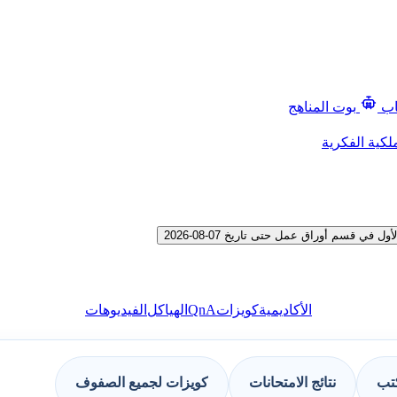
اب
بوت المناهج
لكية الفكرية
 قسم أوراق عمل حتى تاريخ 07-08-2026
QnA
الأكاديمية
كويزات
الهياكل
الفيديوهات
كتب
نتائج الامتحانات
كويزات لجميع الصفوف