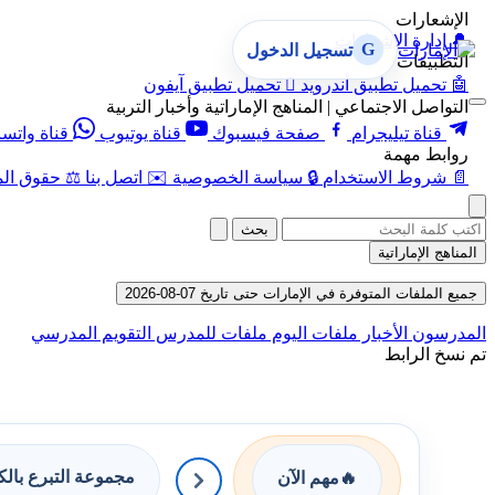
الإشعارات
🔔
إدارة الإشعارات
G
تسجيل الدخول
التطبيقات
🤖
تحميل تطبيق أندرويد

تحميل تطبيق آيفون
التواصل الاجتماعي | المناهج الإماراتية وأخبار التربية
قناة تيليجرام
صفحة فيسبوك
قناة يوتيوب
قناة واتس
روابط مهمة
📄
شروط الاستخدام
🔒
سياسة الخصوصية
✉️
اتصل بنا
⚖️
حقوق الم
بحث
المناهج الإماراتية
جميع الملفات المتوفرة في الإمارات حتى تاريخ 07-08-2026
المدرسون
الأخبار
ملفات اليوم
ملفات للمدرس
التقويم المدرسي
تم نسخ الرابط
مجموعة التبرع بال
🔥
مهم الآن