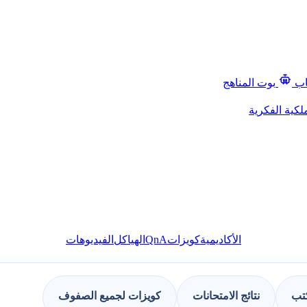
اب
بوت المناهج
لكية الفكرية
QnA
الأكاديمية
كويزات
الهياكل
الفيديوهات
كتب
نتائج الامتحانات
كويزات لجميع الصفوف