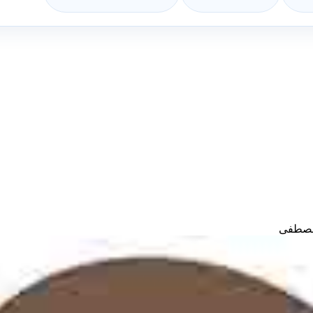
مصطفى