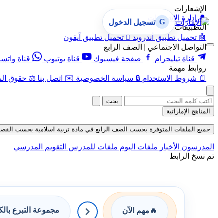
الإشعارات
🔔
إدارة الإشعارات
G
تسجيل الدخول
التطبيقات
🤖
تحميل تطبيق أندرويد

تحميل تطبيق آيفون
التواصل الاجتماعي | الصف الرابع
قناة تيليجرام
صفحة فيسبوك
قناة يوتيوب
قناة واتس
روابط مهمة
📄
شروط الاستخدام
🔒
سياسة الخصوصية
✉️
اتصل بنا
⚖️
حقوق الم
بحث
المناهج الإماراتية
جميع الملفات المتوفرة بحسب الصف الرابع في مادة تربية اسلامية بحسب الفصل الأول ف
المدرسون
الأخبار
ملفات اليوم
ملفات للمدرس
التقويم المدرسي
تم نسخ الرابط
مجموعة التبرع بال
🔥
مهم الآن