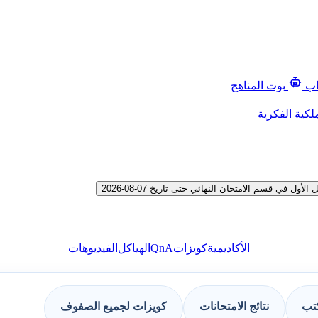
اب
بوت المناهج
لكية الفكرية
ي قسم الامتحان النهائي حتى تاريخ 07-08-2026
QnA
الأكاديمية
كويزات
الهياكل
الفيديوهات
كتب
نتائج الامتحانات
كويزات لجميع الصفوف