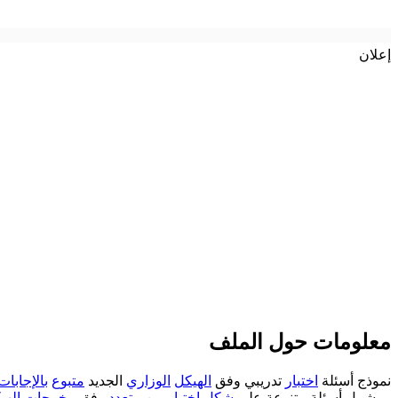
إعلان
معلومات حول الملف
نموذج أسئلة
اختبار
تدريبي وفق
الهيكل
الوزاري
الجديد
متبوع
بالإجابات
و يشمل أسئلة متنوعة على
شكل
اختيار
من
متعدد
وفق
مخرجات
الهي