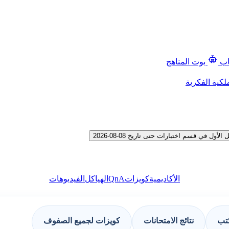
اب
بوت المناهج
لكية الفكرية
في قسم اختبارات حتى تاريخ 08-08-2026
QnA
الأكاديمية
كويزات
الهياكل
الفيديوهات
كتب
نتائج الامتحانات
كويزات لجميع الصفوف