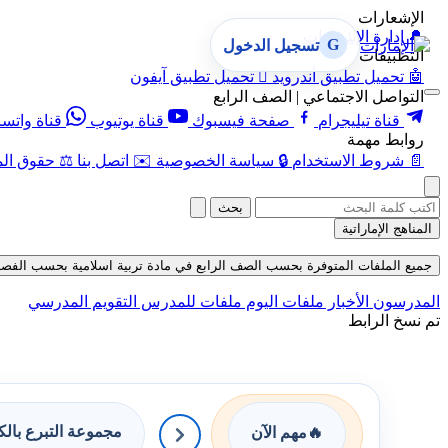
الإشعارات
🔔
إدارة الإشعارات
G
تسجيل الدخول
التطبيقات
🤖
تحميل تطبيق أندرويد

تحميل تطبيق آيفون
التواصل الاجتماعي | الصف الرابع
قناة تيليجرام
صفحة فيسبوك
قناة يوتيوب
قناة واتس
روابط مهمة
📄
شروط الاستخدام
🔒
سياسة الخصوصية
✉️
اتصل بنا
⚖️
حقوق الم
بحث
المناهج الإماراتية
جميع الملفات المتوفرة بحسب الصف الرابع في مادة تربية اسلامية بحسب الفصل الأول 
المدرسون
الأخبار
ملفات اليوم
ملفات للمدرس
التقويم المدرسي
تم نسخ الرابط
مجموعة التبرع بال
🔥
مهم الآن