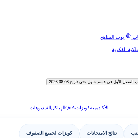
اب
بوت المناهج
لكية الفكرية
 الأول في قسم حلول حتى تاريخ 08-08-2026
QnA
الأكاديمية
كويزات
الهياكل
الفيديوهات
كتب
نتائج الامتحانات
كويزات لجميع الصفوف