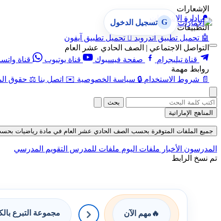
الإشعارات
🔔
إدارة الإشعارات
G
تسجيل الدخول
التطبيقات
🤖
تحميل تطبيق أندرويد

تحميل تطبيق آيفون
التواصل الاجتماعي | الصف الحادي عشر العام
قناة تيليجرام
صفحة فيسبوك
قناة يوتيوب
قناة واتس
روابط مهمة
📄
شروط الاستخدام
🔒
سياسة الخصوصية
✉️
اتصل بنا
⚖️
حقوق الم
بحث
المناهج الإماراتية
جميع الملفات المتوفرة بحسب الصف الحادي عشر العام في مادة رياضيات بحسب الفصل
المدرسون
الأخبار
ملفات اليوم
ملفات للمدرس
التقويم المدرسي
تم نسخ الرابط
مجموعة التبرع بال
🔥
مهم الآن