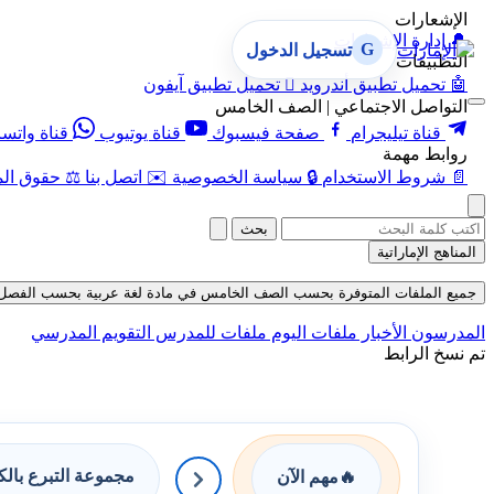
الإشعارات
🔔
إدارة الإشعارات
G
تسجيل الدخول
التطبيقات
🤖
تحميل تطبيق أندرويد

تحميل تطبيق آيفون
التواصل الاجتماعي | الصف الخامس
قناة تيليجرام
صفحة فيسبوك
قناة يوتيوب
قناة واتس
روابط مهمة
📄
شروط الاستخدام
🔒
سياسة الخصوصية
✉️
اتصل بنا
⚖️
حقوق الم
بحث
المناهج الإماراتية
جميع الملفات المتوفرة بحسب الصف الخامس في مادة لغة عربية بحسب الفصل الثالث ف
المدرسون
الأخبار
ملفات اليوم
ملفات للمدرس
التقويم المدرسي
تم نسخ الرابط
مجموعة التبرع بال
🔥
مهم الآن