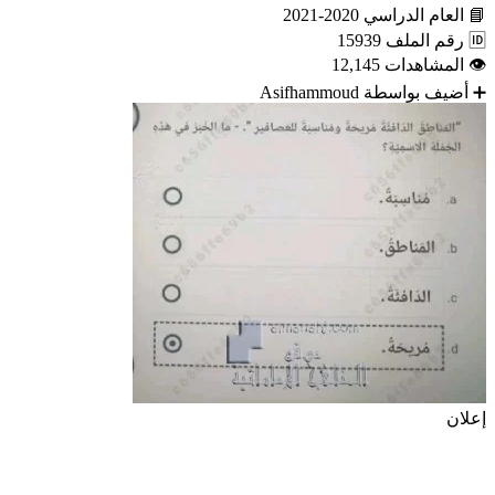
📘
العام الدراسي
2020-2021
🆔
رقم الملف
15939
👁
المشاهدات
12,145
➕
أضيف بواسطة
Asifhammoud
إعلان