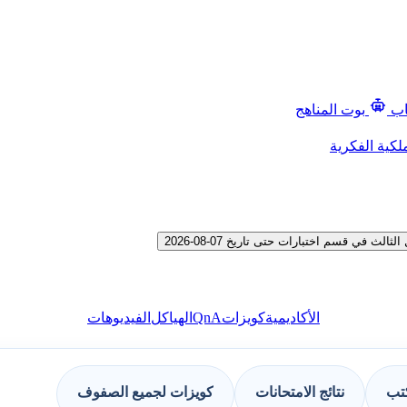
اب
بوت المناهج
لكية الفكرية
ي قسم اختبارات حتى تاريخ 07-08-2026
QnA
الأكاديمية
كويزات
الهياكل
الفيديوهات
كتب
نتائج الامتحانات
كويزات لجميع الصفوف