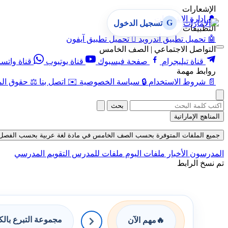
الإشعارات
🔔
إدارة الإشعارات
G
تسجيل الدخول
التطبيقات
🤖
تحميل تطبيق أندرويد

تحميل تطبيق آيفون
التواصل الاجتماعي | الصف الخامس
قناة تيليجرام
صفحة فيسبوك
قناة يوتيوب
قناة واتس
روابط مهمة
📄
شروط الاستخدام
🔒
سياسة الخصوصية
✉️
اتصل بنا
⚖️
حقوق الم
بحث
المناهج الإماراتية
جميع الملفات المتوفرة بحسب الصف الخامس في مادة لغة عربية بحسب الفصل الثالث 
المدرسون
الأخبار
ملفات اليوم
ملفات للمدرس
التقويم المدرسي
تم نسخ الرابط
مجموعة التبرع بال
🔥
مهم الآن