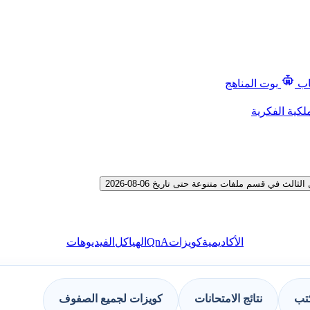
اب
بوت المناهج
لكية الفكرية
في قسم ملفات متنوعة حتى تاريخ 06-08-2026
QnA
الأكاديمية
كويزات
الهياكل
الفيديوهات
كتب
نتائج الامتحانات
كويزات لجميع الصفوف