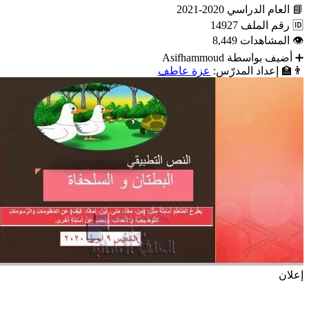
📘
العام الدراسي
2020-2021
🆔
رقم الملف
14927
👁
المشاهدات
8,449
➕
أضيف بواسطة
Asifhammoud
👨‍🏫
إعداد المدرّس:
عزة عاطف
إعلان