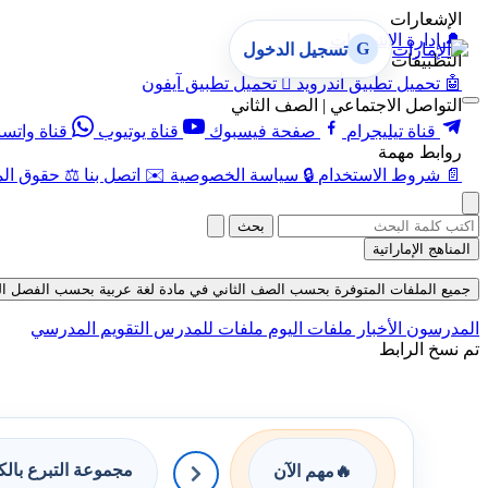
الإشعارات
🔔
إدارة الإشعارات
G
تسجيل الدخول
التطبيقات
🤖
تحميل تطبيق أندرويد

تحميل تطبيق آيفون
التواصل الاجتماعي | الصف الثاني
قناة تيليجرام
صفحة فيسبوك
قناة يوتيوب
قناة واتس
روابط مهمة
📄
شروط الاستخدام
🔒
سياسة الخصوصية
✉️
اتصل بنا
⚖️
حقوق الم
بحث
المناهج الإماراتية
جميع الملفات المتوفرة بحسب الصف الثاني في مادة لغة عربية بحسب الفصل الثالث في
المدرسون
الأخبار
ملفات اليوم
ملفات للمدرس
التقويم المدرسي
تم نسخ الرابط
مجموعة التبرع بال
🔥
مهم الآن