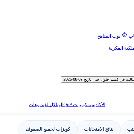
اب
بوت المناهج
لكية الفكرية
 قسم حلول حتى تاريخ 07-08-2026
QnA
الأكاديمية
كويزات
الهياكل
الفيديوهات
كتب
نتائج الامتحانات
كويزات لجميع الصفوف