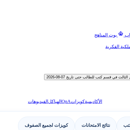
اب
بوت المناهج
لكية الفكرية
في قسم كتب للطالب حتى تاريخ 07-08-2026
QnA
الأكاديمية
كويزات
الهياكل
الفيديوهات
كتب
نتائج الامتحانات
كويزات لجميع الصفوف