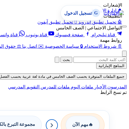
الإشعارات
🔔
إدارة الإشعارات
G
تسجيل الدخول
التطبيقات
🤖
تحميل تطبيق أندرويد

تحميل تطبيق آيفون
التواصل الاجتماعي | الصف الخامس
قناة تيليجرام
صفحة فيسبوك
قناة يوتيوب
قناة واتس
روابط مهمة
📄
شروط الاستخدام
🔒
سياسة الخصوصية
✉️
اتصل بنا
⚖️
حقوق الم
بحث
المناهج الإماراتية
جميع الملفات المتوفرة بحسب الصف الخامس في مادة لغة عربية بحسب الفصل الثالث 
المدرسون
الأخبار
ملفات اليوم
ملفات للمدرس
التقويم المدرسي
تم نسخ الرابط
مجموعة التبرع بال
🔥
مهم الآن