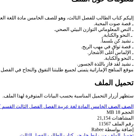
إليكم كتاب الطالب للفصل الثالث، وهو للصف الخامس مادة اللغة الع
ـ قصة صوت المحبة.
ـ النص المعلوماتي التوازن البيئي الصحي.
ـ النحو والكتابة.
ـ نشيد كن بلسماً.
ـ قصة تواق في مهب الريح.
ـ الإلماس أغلى الأشجار.
ـ النحو والكتابة.
ـ نشيد لقد فاز باللذة الجسور.
موقع المناهج الإماراتية يتمنى لجميع طلبتنا التفوق والنجاح في الفصل الثالث
تحميل الملف
ستظهر أزرار التحميل المناسبة بحسب البيانات المتوفرة لهذا الملف.
الصف
الصف الخامس
المادة
لغة عربية
الفصل
الفصل الثالث
القسم
ك
الحجم
18 MB
المشاهدات
21,154
رقم الملف
11567
إضافة بواسطة
Rabee
تحميل الملف من رابط خارجي
كتاب الطالب للفصل الثالث