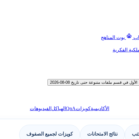
اب
بوت المناهج
لكية الفكرية
ي قسم ملفات متنوعة حتى تاريخ 08-08-2026
QnA
الأكاديمية
كويزات
الهياكل
الفيديوهات
كتب
نتائج الامتحانات
كويزات لجميع الصفوف