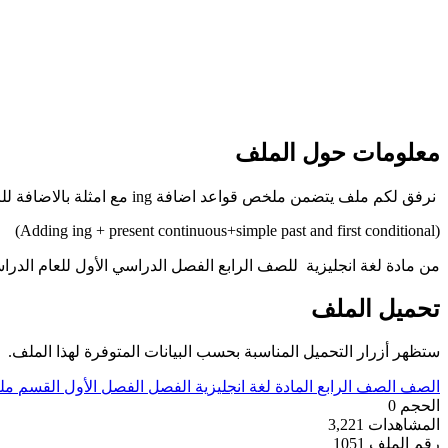
معلومات حول الملف
نرفق لكم ملف يتضمن ملخص قواعد اضافة ing مع امثلة بالاضافة للزمن الحاضر المستمر والزمن الماضي البسيط والحالة الشرطية if
(Adding ing + present continuous+simple past and first conditional)
من مادة لغة انجليزية للصف الرابع الفصل الدراسي الأول للعام الدراسي 2020-
تحميل الملف
ستظهر أزرار التحميل المناسبة بحسب البيانات المتوفرة لهذا الملف.
الصف
الصف الرابع
المادة
لغة انجليزية
الفصل
الفصل الأول
القسم
مل
الحجم
0
المشاهدات
3,221
رقم الملف
1051