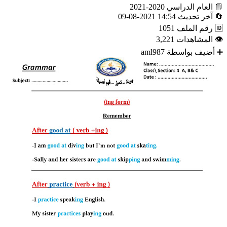
📘
العام الدراسي
2020-2021
🔄
آخر تحديث
14:54 2021-08-09
🆔
رقم الملف
1051
👁
المشاهدات
3,221
➕
أضيف بواسطة
aml987