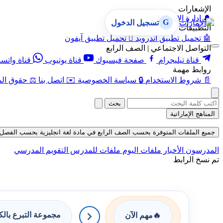
الإشعارات
🔔
إدارة الإشعارات
G
تسجيل الدخول
التطبيقات
🤖
تحميل تطبيق أندرويد

تحميل تطبيق آيفون
التواصل الاجتماعي | الصف الرابع
قناة تيليجرام
صفحة فيسبوك
قناة يوتيوب
قناة واتس
روابط مهمة
📄
شروط الاستخدام
🔒
سياسة الخصوصية
✉️
اتصل بنا
⚖️
حقوق الم
بحث
المناهج الإماراتية
جميع الملفات المتوفرة بحسب الصف الرابع في مادة لغة انجليزية بحسب الفصل الأول ف
المدرسون
الأخبار
ملفات اليوم
ملفات للمدرس
التقويم المدرسي
تم نسخ الرابط
مجموعة التبرع بال
🔥
مهم الآن