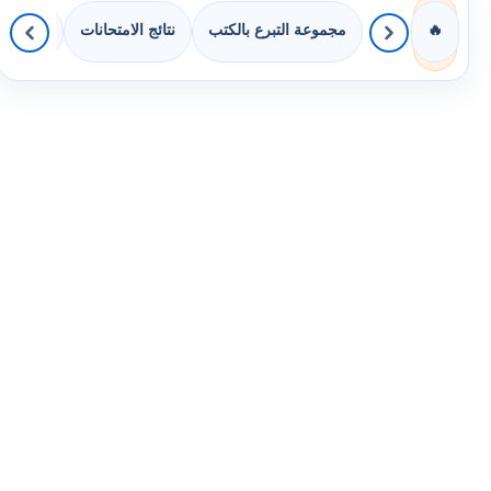
مجموعة التبرع بالكتب
نتائج الامتحانات
كويزات 
🔥