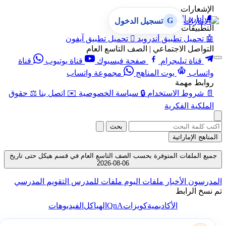
الإشعارات
🔔
إدارة الإشعارات
G
تسجيل الدخول
التطبيقات
🤖
تحميل تطبيق أندرويد

تحميل تطبيق آيفون
التواصل الاجتماعي | الصف التاسع العام
قناة تيليجرام
صفحة فيسبوك
قناة يوتيوب
قناة
واتساب
بوت المناهج
مجموعة واتساب
روابط مهمة
📄
شروط الاستخدام
🔒
سياسة الخصوصية
✉️
اتصل بنا
⚖️
حقوق
الملكية الفكرية
بحث
المناهج الإماراتية
جميع الملفات المتوفرة بحسب الصف التاسع العام في قسم هيكل حتى تاريخ
06-08-2026
المدرسون
الأخبار
ملفات اليوم
ملفات للمدرس
التقويم المدرسي
تم نسخ الرابط
QnA
الأكاديمية
كويزات
الهياكل
الفيديوهات