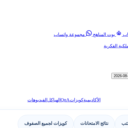
اب
بوت المناهج
مجموعة واتساب
لكية الفكرية
QnA
الأكاديمية
كويزات
الهياكل
الفيديوهات
كتب
نتائج الامتحانات
كويزات لجميع الصفوف