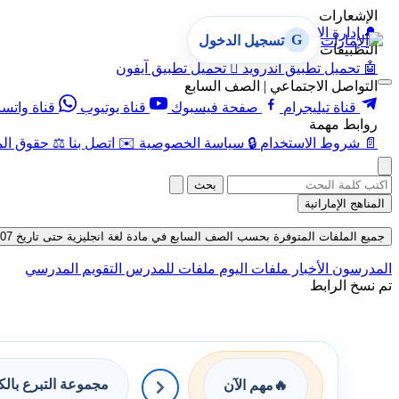
الإشعارات
🔔
إدارة الإشعارات
G
تسجيل الدخول
التطبيقات
🤖
تحميل تطبيق أندرويد

تحميل تطبيق آيفون
التواصل الاجتماعي | الصف السابع
قناة تيليجرام
صفحة فيسبوك
قناة يوتيوب
قناة واتس
روابط مهمة
📄
شروط الاستخدام
🔒
سياسة الخصوصية
✉️
اتصل بنا
⚖️
حقوق الم
بحث
المناهج الإماراتية
جميع الملفات المتوفرة بحسب الصف السابع في مادة لغة انجليزية حتى تاريخ 07-08-2026
المدرسون
الأخبار
ملفات اليوم
ملفات للمدرس
التقويم المدرسي
تم نسخ الرابط
مجموعة التبرع بال
🔥
مهم الآن