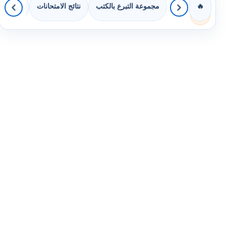
مجموعة التبرع بالكتب
نتائج الامتحانات
كويزات 
🔥