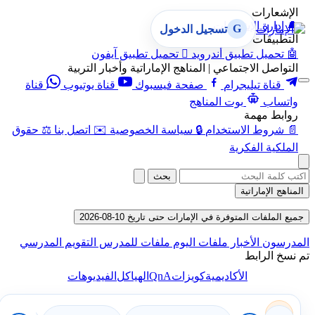
الإشعارات
🔔
إدارة الإشعارات
G
تسجيل الدخول
التطبيقات
🤖
تحميل تطبيق أندرويد

تحميل تطبيق آيفون
التواصل الاجتماعي | المناهج الإماراتية وأخبار التربية
قناة تيليجرام
صفحة فيسبوك
قناة يوتيوب
قناة
واتساب
بوت المناهج
روابط مهمة
📄
شروط الاستخدام
🔒
سياسة الخصوصية
✉️
اتصل بنا
⚖️
حقوق
الملكية الفكرية
بحث
المناهج الإماراتية
جميع الملفات المتوفرة في الإمارات حتى تاريخ 10-08-2026
المدرسون
الأخبار
ملفات اليوم
ملفات للمدرس
التقويم المدرسي
تم نسخ الرابط
QnA
الأكاديمية
كويزات
الهياكل
الفيديوهات