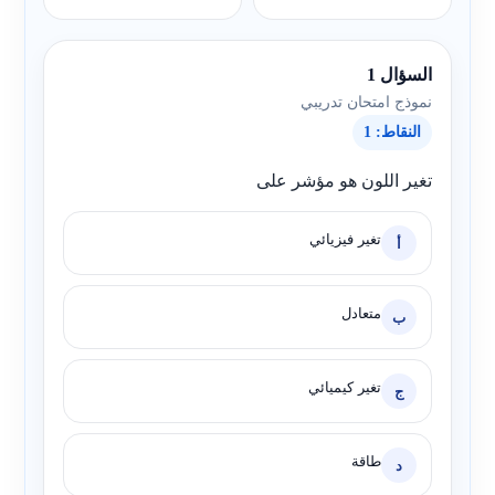
السؤال 1
نموذج امتحان تدريبي
النقاط: 1
تغير اللون هو مؤشر على
تغير فيزيائي
أ
متعادل
ب
تغير كيميائي
ج
طاقة
د