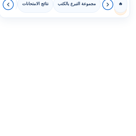
مجموعة التبرع بالكتب
نتائج الامتحانات
كويزات 
🔥