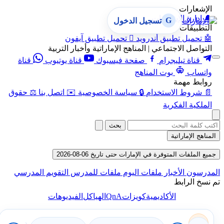
الإشعارات
🔔
إدارة الإشعارات
G
تسجيل الدخول
التطبيقات
🤖
تحميل تطبيق أندرويد

تحميل تطبيق آيفون
التواصل الاجتماعي | المناهج الإماراتية وأخبار التربية
قناة تيليجرام
صفحة فيسبوك
قناة يوتيوب
قناة
واتساب
بوت المناهج
روابط مهمة
📄
شروط الاستخدام
🔒
سياسة الخصوصية
✉️
اتصل بنا
⚖️
حقوق
الملكية الفكرية
بحث
المناهج الإماراتية
جميع الملفات المتوفرة في الإمارات حتى تاريخ 06-08-2026
المدرسون
الأخبار
ملفات اليوم
ملفات للمدرس
التقويم المدرسي
تم نسخ الرابط
QnA
الأكاديمية
كويزات
الهياكل
الفيديوهات