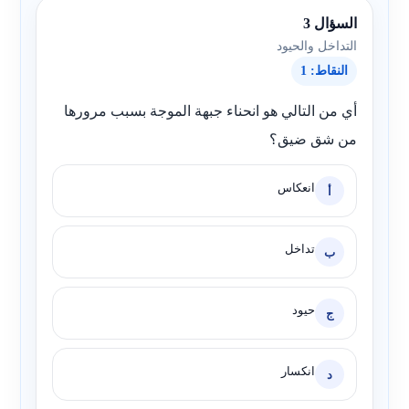
السؤال 3
التداخل والحيود
النقاط: 1
أي من التالي هو انحناء جبهة الموجة بسبب مرورها
من شق ضيق؟
انعكاس
أ
تداخل
ب
حيود
ج
انكسار
د