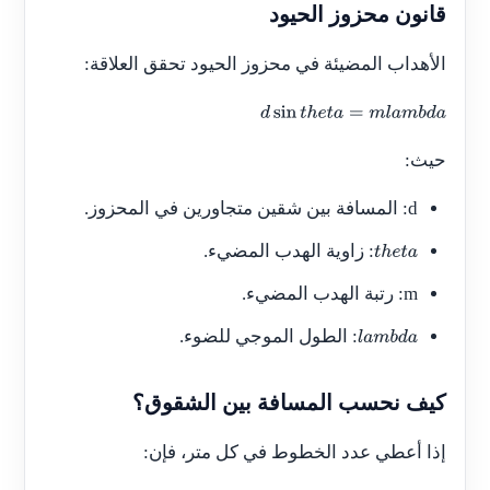
قانون محزوز الحيود
الأهداب المضيئة في محزوز الحيود تحقق العلاقة:
d
sin
t
h
e
t
a
=
m
l
a
m
b
d
a
حيث:
d
: المسافة بين شقين متجاورين في المحزوز.
: زاوية الهدب المضيء.
t
h
e
t
a
m
: رتبة الهدب المضيء.
: الطول الموجي للضوء.
l
a
m
b
d
a
كيف نحسب المسافة بين الشقوق؟
إذا أعطي عدد الخطوط في كل متر، فإن: