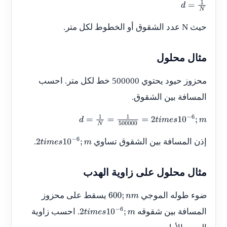
d
=
1
N
حيث
N
عدد الشقوق أو الخطوط لكل متر.
مثال محلول
محزوز حيود يحتوي
500000
خط لكل متر. احسب
المسافة بين الشقوق.
d
=
1
N
=
1
500000
=
2
t
i
m
e
s
10
−
6
;
m
إذن المسافة بين الشقوق تساوي
.
2
t
i
m
e
s
10
−
6
;
m
مثال محلول على زاوية الهدب
ضوء طوله الموجي
يسقط على محزوز
600
;
n
m
المسافة بين شقوقه
. احسب زاوية
2
t
i
m
e
s
10
−
6
;
m