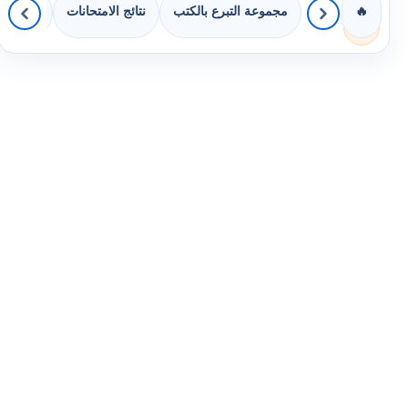
مجموعة التبرع بالكتب
نتائج الامتحانات
كويزات 
🔥