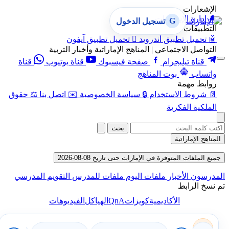
الإشعارات
🔔
إدارة الإشعارات
G
تسجيل الدخول
التطبيقات
🤖
تحميل تطبيق أندرويد

تحميل تطبيق آيفون
التواصل الاجتماعي | المناهج الإماراتية وأخبار التربية
قناة تيليجرام
صفحة فيسبوك
قناة يوتيوب
قناة
واتساب
بوت المناهج
روابط مهمة
📄
شروط الاستخدام
🔒
سياسة الخصوصية
✉️
اتصل بنا
⚖️
حقوق
الملكية الفكرية
بحث
المناهج الإماراتية
جميع الملفات المتوفرة في الإمارات حتى تاريخ 08-08-2026
المدرسون
الأخبار
ملفات اليوم
ملفات للمدرس
التقويم المدرسي
تم نسخ الرابط
QnA
الأكاديمية
كويزات
الهياكل
الفيديوهات