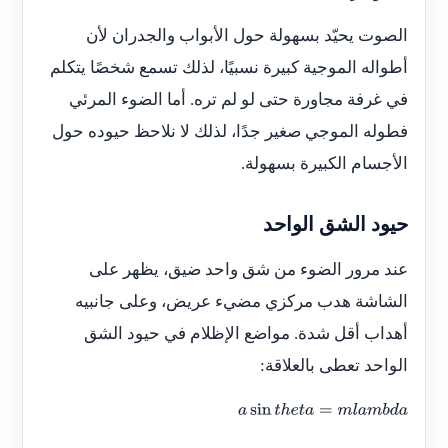
الصوت يحيّد بسهولة حول الأبواب والجدران لأن
أطواله الموجية كبيرة نسبيًا، لذلك تسمع شخصًا يتكلم
في غرفة مجاورة حتى لو لم تره. أما الضوء المرئي
فطوله الموجي صغير جدًا، لذلك لا نلاحظ حيوده حول
الأجسام الكبيرة بسهولة.
حيود الشق الواحد
عند مرور الضوء من شق واحد ضيق، يظهر على
الشاشة هدب مركزي مضيء عريض، وعلى جانبيه
أهداب أقل شدة. مواضع الإظلام في حيود الشق
الواحد تعطى بالعلاقة:
a
sin
t
h
e
t
a
=
m
l
a
m
b
d
a