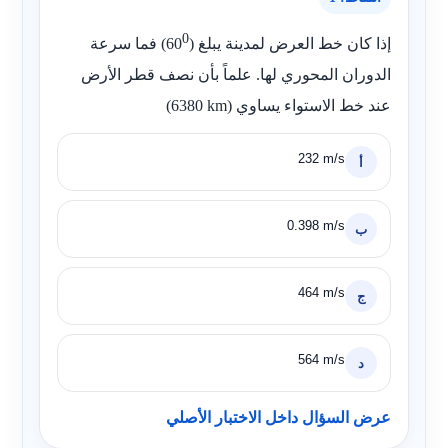
0
إذا كان خط العرض لمدينة يبلغ (
60
) فما سرعة
الدوران المحوري لها. علماً بأن نصف قطر الأرض
عند خط الاستواء يساوي (
6380 km
)
232 m/s
أ
0.398 m/s
ب
464 m/s
ج
564 m/s
د
عرض السؤال داخل الاختبار الأصلي