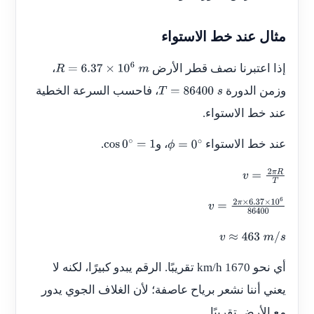
مثال عند خط الاستواء
إذا اعتبرنا نصف قطر الأرض
،
R
=
6.37
×
10
6
m
وزمن الدورة
، فاحسب السرعة الخطية
T
=
86400
s
عند خط الاستواء.
عند خط الاستواء
، و
.
cos
0
∘
=
1
ϕ
=
0
∘
v
=
2
π
R
T
v
=
2
π
×
6.37
×
10
6
86400
v
≈
463
m
/
s
أي نحو 1670 km/h تقريبًا. الرقم يبدو كبيرًا، لكنه لا
يعني أننا نشعر برياح عاصفة؛ لأن الغلاف الجوي يدور
مع الأرض تقريبًا.