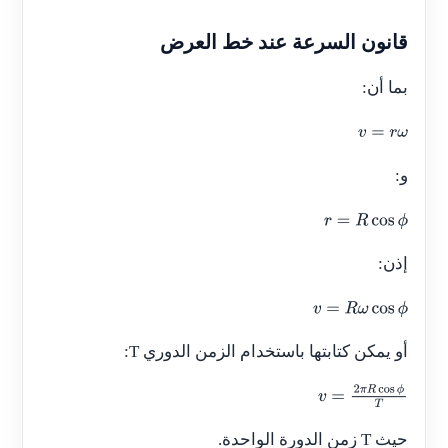
قانون السرعة عند خط العرض
بما أن:
v
=
r
ω
و:
r
=
R
cos
ϕ
إذن:
v
=
R
ω
cos
ϕ
أو يمكن كتابتها باستخدام الزمن الدوري
T
:
v
=
2
π
R
cos
ϕ
T
حيث
T
زمن الدورة الواحدة.