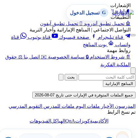
الإشعارات
🔔
إدارة الإشعارات
G
تسجيل الدخول
التطبيقات
🤖
تحميل تطبيق أندرويد

تحميل تطبيق آيفون
التواصل الاجتماعي | المناهج الإماراتية وأخبار التربية
قناة تيليجرام
صفحة فيسبوك
قناة يوتيوب
قناة
واتساب
بوت المناهج
روابط مهمة
📄
شروط الاستخدام
🔒
سياسة الخصوصية
✉️
اتصل بنا
⚖️
حقوق
الملكية الفكرية
بحث
المناهج الإماراتية
جميع الملفات المتوفرة في الإمارات حتى تاريخ 07-08-2026
المدرسون
الأخبار
ملفات اليوم
ملفات للمدرس
التقويم المدرسي
تم نسخ الرابط
QnA
الأكاديمية
كويزات
الهياكل
الفيديوهات