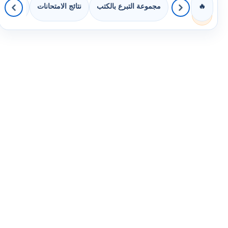
مجموعة التبرع بالكتب
نتائج الامتحانات
كويزات 
🔥