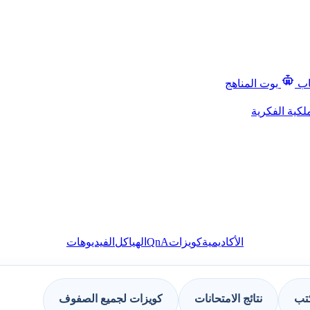
اب
بوت المناهج
لكية الفكرية
QnA
الأكاديمية
كويزات
الهياكل
الفيديوهات
كتب
نتائج الامتحانات
كويزات لجميع الصفوف