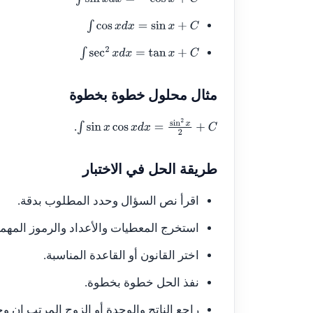
∫
sin
x
d
x
=
−
cos
x
+
C
∫
cos
x
d
x
=
sin
x
+
C
∫
sec
2
x
d
x
=
tan
x
+
C
مثال محلول خطوة بخطوة
.
∫
sin
x
cos
x
d
x
=
sin
2
x
2
+
C
طريقة الحل في الاختبار
اقرأ نص السؤال وحدد المطلوب بدقة.
استخرج المعطيات والأعداد والرموز المهمة
اختر القانون أو القاعدة المناسبة.
نفذ الحل خطوة بخطوة.
راجع الناتج والوحدة أو الزوج المرتب إن وج