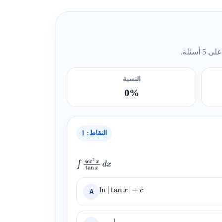
ئلة.
النسبة
0%
النقاط: 1
∫
sec
2
x
tan
x
d
x
A
ln
|
tan
x
|
+
c