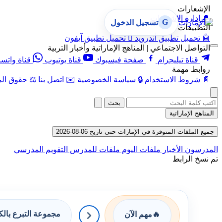
الإشعارات
🔔
إدارة الإشعارات
G
تسجيل الدخول
التطبيقات
🤖
تحميل تطبيق أندرويد

تحميل تطبيق آيفون
التواصل الاجتماعي | المناهج الإماراتية وأخبار التربية
قناة تيليجرام
صفحة فيسبوك
قناة يوتيوب
قناة واتس
روابط مهمة
📄
شروط الاستخدام
🔒
سياسة الخصوصية
✉️
اتصل بنا
⚖️
حقوق الم
بحث
المناهج الإماراتية
جميع الملفات المتوفرة في الإمارات حتى تاريخ 06-08-2026
المدرسون
الأخبار
ملفات اليوم
ملفات للمدرس
التقويم المدرسي
تم نسخ الرابط
مجموعة التبرع بال
🔥
مهم الآن