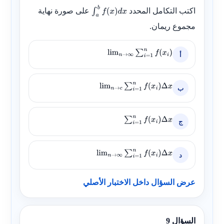
اكتب التكامل المحدد
على صورة نهاية
∫
a
b
f
(
x
)
d
x
مجموع ريمان.
أ
lim
n
→
∞
∑
i
=
1
n
f
(
x
i
)
ب
lim
n
→
c
∑
i
=
1
n
f
(
x
i
)
Δ
x
ج
∑
i
=
1
n
f
(
x
i
)
Δ
x
د
lim
n
→
∞
∑
i
=
1
n
f
(
x
i
)
Δ
x
عرض السؤال داخل الاختبار الأصلي
السؤال 9