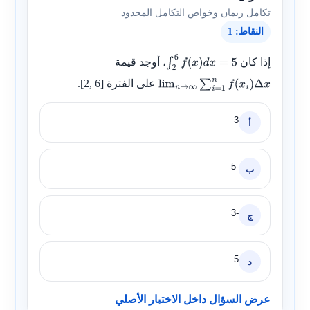
تكامل ريمان وخواص التكامل المحدود
النقاط: 1
إذا كان
، أوجد قيمة
∫
2
6
f
(
x
)
d
x
=
5
على الفترة
[2, 6]
.
lim
n
→
∞
∑
i
=
1
n
f
(
x
i
)
Δ
x
3
أ
-5
ب
-3
ج
5
د
عرض السؤال داخل الاختبار الأصلي