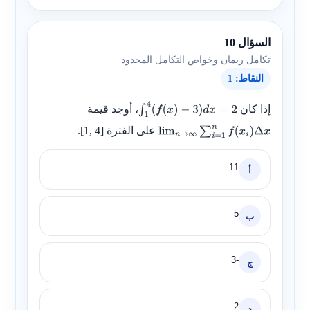
السؤال 10
تكامل ريمان وخواص التكامل المحدود
النقاط: 1
إذا كان
، أوجد قيمة
∫
1
4
(
f
(
x
)
−
3
)
d
x
=
2
على الفترة
[1, 4]
.
lim
n
→
∞
∑
i
=
1
n
f
(
x
i
)
Δ
x
11
أ
5
ب
-3
ج
2
د