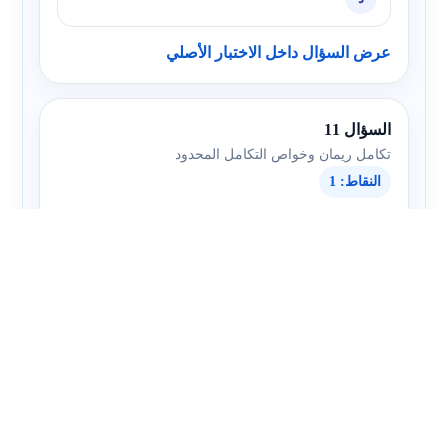
عرض السؤال داخل الاختبار الأصلي
السؤال 11
تكامل ريمان وخواص التكامل المحدود
النقاط: 1
اكتب التكامل المحدد
على صورة نهاية
∫
0
1
2
x
d
x
مجموع ريمان.
أ
lim
n
→
∞
∑
i
=
1
n
2
i
n
2
ب
lim
n
→
∞
∑
i
=
1
n
2
i
n
ج
lim
n
→
∞
∑
i
=
1
n
4
i
n
2