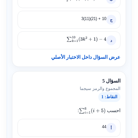
3(11)(21) + 10
ج
د
∑
k
=
1
10
(
3
k
2
+
1
)
−
4
عرض السؤال داخل الاختبار الأصلي
السؤال 5
المجموع والرمز سيجما
النقاط: 1
احسب
:
∑
i
=
1
6
(
i
+
5
)
44
أ