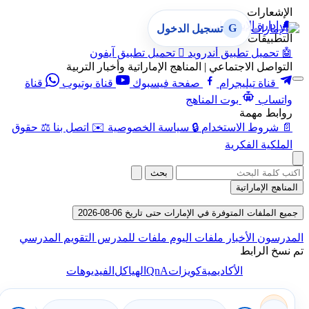
الإشعارات
🔔
إدارة الإشعارات
G
تسجيل الدخول
التطبيقات
🤖
تحميل تطبيق أندرويد

تحميل تطبيق آيفون
التواصل الاجتماعي | المناهج الإماراتية وأخبار التربية
قناة تيليجرام
صفحة فيسبوك
قناة يوتيوب
قناة
واتساب
بوت المناهج
روابط مهمة
📄
شروط الاستخدام
🔒
سياسة الخصوصية
✉️
اتصل بنا
⚖️
حقوق
الملكية الفكرية
بحث
المناهج الإماراتية
جميع الملفات المتوفرة في الإمارات حتى تاريخ 06-08-2026
المدرسون
الأخبار
ملفات اليوم
ملفات للمدرس
التقويم المدرسي
تم نسخ الرابط
QnA
الأكاديمية
كويزات
الهياكل
الفيديوهات