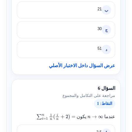
21
ب
30
ج
51
د
عرض السؤال داخل الاختبار الأصلي
السؤال 6
مراجعة على التكامل والمجموع
النقاط: 1
عندما
يكون
∑
i
=
1
n
1
n
(
i
n
+
2
)
=
n
→
∞