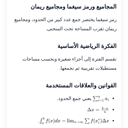
المجاميع ورمز سيغما ومجاميع ريمان
رمز سيغما يختصر جمع عدد كبير من الحدود، ومجاميع
ريمان تقرب المساحة تحت المنحنى.
الفكرة الرياضية الأساسية
نقسم الفترة إلى أجزاء صغيرة ونحسب مساحات
مستطيلات تقريبية ثم نجمعها.
القوانين والعلاقات المستخدمة
يعني جمع الحدود.
∑
i
=
1
n
a
i
Δ
x
=
b
−
a
n
.
∫
a
b
f
(
x
)
d
x
=
lim
n
→
∞
∑
f
(
x
i
∗
)
Δ
x