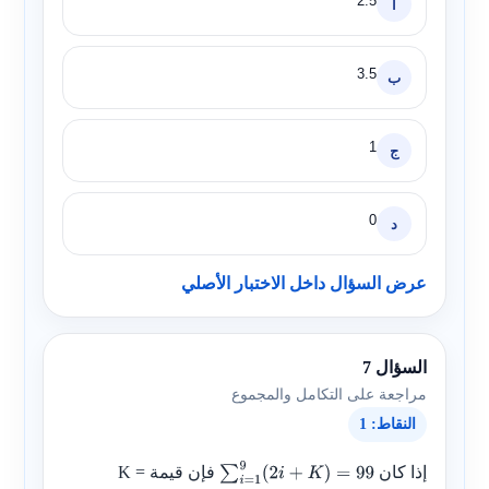
2.5
أ
3.5
ب
1
ج
0
د
عرض السؤال داخل الاختبار الأصلي
السؤال 7
مراجعة على التكامل والمجموع
النقاط: 1
إذا كان
فإن قيمة
K =
∑
i
=
1
9
(
2
i
+
K
)
=
99