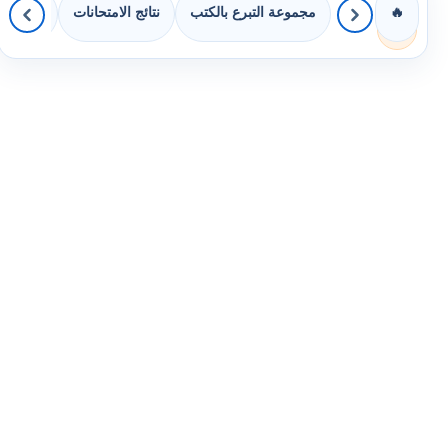
مجموعة التبرع بالكتب
نتائج الامتحانات
كويزات 
🔥