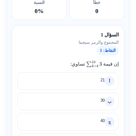
خطأ
النسبة
0%
0
السؤال 1
المجموع والرمز سيجما
النقاط: 1
إن قيمة
تساوي:
∑
k
=
4
10
3
21
أ
30
ب
40
ج