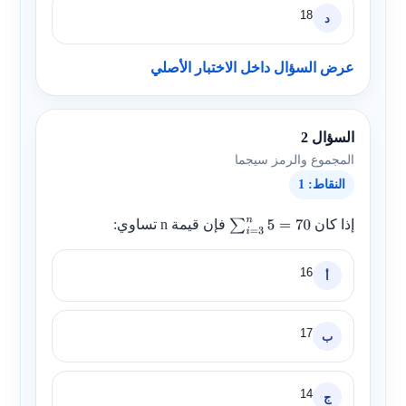
18
د
عرض السؤال داخل الاختبار الأصلي
السؤال 2
المجموع والرمز سيجما
النقاط: 1
إذا كان
فإن قيمة
n
تساوي:
∑
i
=
3
n
5
=
70
16
أ
17
ب
14
ج