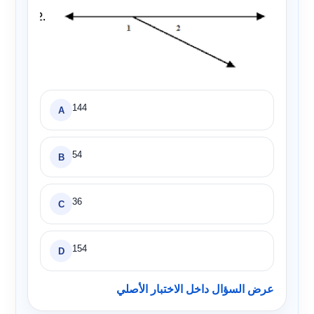
144
A
54
B
36
C
154
D
عرض السؤال داخل الاختبار الأصلي