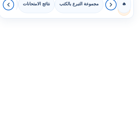
مجموعة التبرع بالكتب
نتائج الامتحانات
كويزات 
🔥