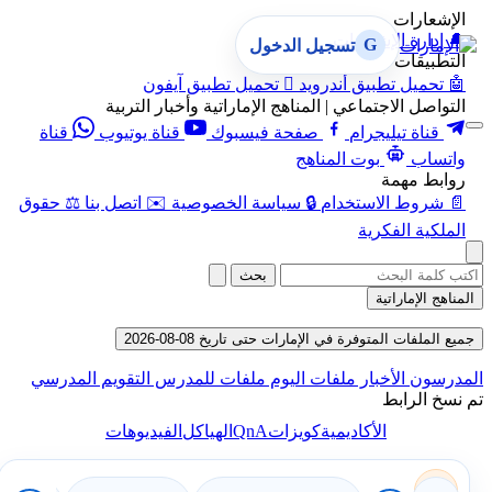
الإشعارات
🔔
إدارة الإشعارات
G
تسجيل الدخول
التطبيقات
🤖
تحميل تطبيق أندرويد

تحميل تطبيق آيفون
التواصل الاجتماعي | المناهج الإماراتية وأخبار التربية
قناة تيليجرام
صفحة فيسبوك
قناة يوتيوب
قناة
واتساب
بوت المناهج
روابط مهمة
📄
شروط الاستخدام
🔒
سياسة الخصوصية
✉️
اتصل بنا
⚖️
حقوق
الملكية الفكرية
بحث
المناهج الإماراتية
جميع الملفات المتوفرة في الإمارات حتى تاريخ 08-08-2026
المدرسون
الأخبار
ملفات اليوم
ملفات للمدرس
التقويم المدرسي
تم نسخ الرابط
QnA
الأكاديمية
كويزات
الهياكل
الفيديوهات