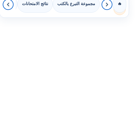
مجموعة التبرع بالكتب
نتائج الامتحانات
كويزات 
🔥