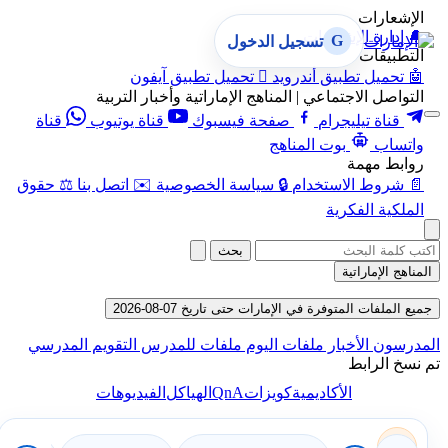
الإشعارات
🔔
إدارة الإشعارات
G
تسجيل الدخول
التطبيقات
🤖
تحميل تطبيق أندرويد

تحميل تطبيق آيفون
التواصل الاجتماعي | المناهج الإماراتية وأخبار التربية
قناة تيليجرام
صفحة فيسبوك
قناة يوتيوب
قناة
واتساب
بوت المناهج
روابط مهمة
📄
شروط الاستخدام
🔒
سياسة الخصوصية
✉️
اتصل بنا
⚖️
حقوق
الملكية الفكرية
بحث
المناهج الإماراتية
جميع الملفات المتوفرة في الإمارات حتى تاريخ 07-08-2026
المدرسون
الأخبار
ملفات اليوم
ملفات للمدرس
التقويم المدرسي
تم نسخ الرابط
QnA
الأكاديمية
كويزات
الهياكل
الفيديوهات