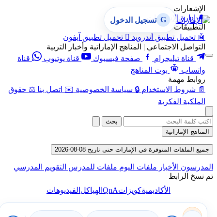
الإشعارات
🔔
إدارة الإشعارات
G
تسجيل الدخول
التطبيقات
🤖
تحميل تطبيق أندرويد

تحميل تطبيق آيفون
التواصل الاجتماعي | المناهج الإماراتية وأخبار التربية
قناة تيليجرام
صفحة فيسبوك
قناة يوتيوب
قناة
واتساب
بوت المناهج
روابط مهمة
📄
شروط الاستخدام
🔒
سياسة الخصوصية
✉️
اتصل بنا
⚖️
حقوق
الملكية الفكرية
بحث
المناهج الإماراتية
جميع الملفات المتوفرة في الإمارات حتى تاريخ 08-08-2026
المدرسون
الأخبار
ملفات اليوم
ملفات للمدرس
التقويم المدرسي
تم نسخ الرابط
QnA
الأكاديمية
كويزات
الهياكل
الفيديوهات