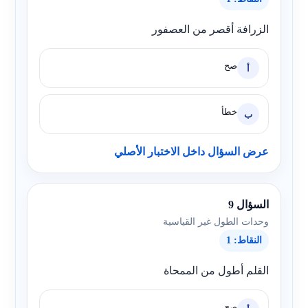
الزرافة أقصر من العصفور
صح
أ
خطأ
ب
عرض السؤال داخل الاختبار الأصلي
السؤال 9
وحدات الطول غير القياسية
النقاط: 1
القلم أطول من الممحاة
صح