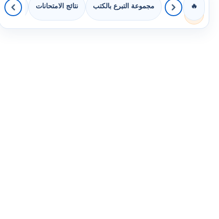
مجموعة التبرع بالكتب
نتائج الامتحانات
كويزات 
🔥