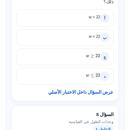
ذلك؟
w > 22
أ
w < 22
ب
ج
w
≥
22
د
w
≤
22
عرض السؤال داخل الاختبار الأصلي
السؤال 8
وحدات الطول غير القياسية
النقاط: 1