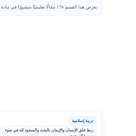
يعرض هذا القسم 176 مقالًا تعليميًا منشورًا في مادة تربية إسلامية، مع روابط مباشرة تساعد الطالب على فهم الفكرة ببساطة مع تمارين مكثفة حول نفس الفكرة!.
تربية إسلامية
ربط خلق الإنسان والإيمان بالبعث والسجود لله في ضوء
سورة السجدة