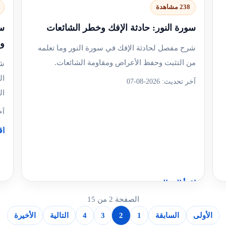
238 مشاهدة
سورة النور: حادثة الإفك وخطر الشائعات
سو
ون
شرح مفصل لحادثة الإفك في سورة النور وما تعلمه
من التثبت وحفظ الأعراض ومقاومة الشائعات.
شر
ال
آخر تحديث: 2026-08-07
ال
آخر
اق
اقرأ المقال
الصفحة 2 من 15
الأولى
السابقة
1
2
3
4
التالية
الأخيرة
+4
سؤال مع الشرح