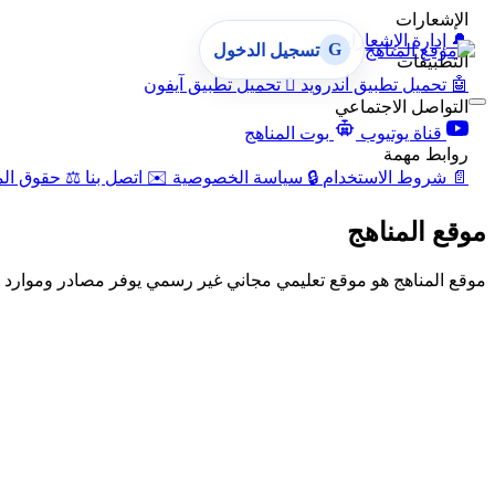
الإشعارات
🔔
إدارة الإشعارات
G
تسجيل الدخول
التطبيقات
🤖
تحميل تطبيق أندرويد

تحميل تطبيق آيفون
التواصل الاجتماعي
قناة يوتيوب
بوت المناهج
روابط مهمة
📄
شروط الاستخدام
🔒
سياسة الخصوصية
✉️
اتصل بنا
⚖️
حقوق الم
موقع المناهج
موقع المناهج هو موقع تعليمي مجاني غير رسمي يوفر مصادر وموارد تع