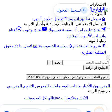
الإشعارات
🔔
إدارة الإشعارات
G
تسجيل الدخول
التطبيقات
🤖
تحميل تطبيق أندرويد

تحميل تطبيق آيفون
التواصل الاجتماعي | المناهج الإماراتية وأخبار التربية
قناة تيليجرام
صفحة فيسبوك
قناة يوتيوب
قناة
واتساب
بوت المناهج
روابط مهمة
📄
شروط الاستخدام
🔒
سياسة الخصوصية
✉️
اتصل بنا
⚖️
حقوق
الملكية الفكرية
بحث
المناهج الإماراتية
جميع الملفات المتوفرة في الإمارات حتى تاريخ 08-08-2026
المدرسون
الأخبار
ملفات اليوم
ملفات للمدرس
التقويم المدرسي
تم نسخ الرابط
QnA
الأكاديمية
كويزات
الهياكل
الفيديوهات