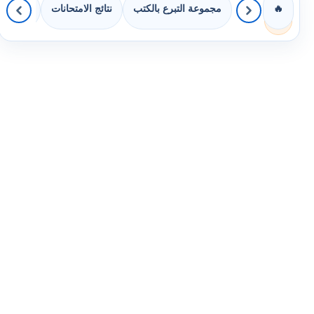
مجموعة التبرع بالكتب
نتائج الامتحانات
كويزات 
🔥