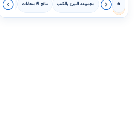
مجموعة التبرع بالكتب
نتائج الامتحانات
كويزات 
🔥