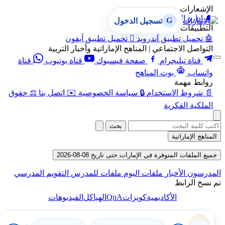
الإشعارات
🔔
إدارة الإشعارات
G
تسجيل الدخول
التطبيقات
🤖
تحميل تطبيق أندرويد

تحميل تطبيق آيفون
التواصل الاجتماعي | المناهج الإماراتية وأخبار التربية
قناة تيليجرام
صفحة فيسبوك
قناة يوتيوب
قناة
واتساب
بوت المناهج
روابط مهمة
📄
شروط الاستخدام
🔒
سياسة الخصوصية
✉️
اتصل بنا
⚖️
حقوق
الملكية الفكرية
بحث
المناهج الإماراتية
جميع الملفات المتوفرة في الإمارات حتى تاريخ 08-08-2026
المدرسون
الأخبار
ملفات اليوم
ملفات للمدرس
التقويم المدرسي
تم نسخ الرابط
QnA
الأكاديمية
كويزات
الهياكل
الفيديوهات