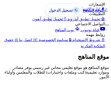
الإشعارات
🔔
إدارة الإشعارات
G
تسجيل الدخول
التطبيقات
🤖
تحميل تطبيق أندرويد

تحميل تطبيق آيفون
التواصل الاجتماعي
قناة يوتيوب
بوت المناهج
روابط مهمة
📄
شروط الاستخدام
🔒
سياسة الخصوصية
✉️
اتصل بنا
⚖️
حقوق
الملكية الفكرية
موقع المناهج
موقع المناهج هو موقع تعليمي مجاني غير رسمي يوفر مصادر
وموارد تعليمية(كتب وملفات واختبارات) للطلاب والمعلمين وأولياء
الأمور.