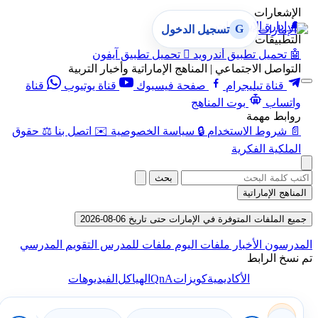
الإشعارات
🔔
إدارة الإشعارات
G
تسجيل الدخول
التطبيقات
🤖
تحميل تطبيق أندرويد

تحميل تطبيق آيفون
التواصل الاجتماعي | المناهج الإماراتية وأخبار التربية
قناة تيليجرام
صفحة فيسبوك
قناة يوتيوب
قناة
واتساب
بوت المناهج
روابط مهمة
📄
شروط الاستخدام
🔒
سياسة الخصوصية
✉️
اتصل بنا
⚖️
حقوق
الملكية الفكرية
بحث
المناهج الإماراتية
جميع الملفات المتوفرة في الإمارات حتى تاريخ 06-08-2026
المدرسون
الأخبار
ملفات اليوم
ملفات للمدرس
التقويم المدرسي
تم نسخ الرابط
QnA
الأكاديمية
كويزات
الهياكل
الفيديوهات