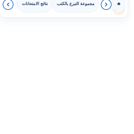
مجموعة التبرع بالكتب
نتائج الامتحانات
كويزات 
🔥