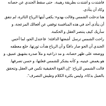
فاشتدت و اشتدت بطريقة رهيبة، حتى سقط الجندي عن حصانه
وكاد أن يتأذى.
هنا تدخلت الشمس وقالت بهدوء: يكفي أيتها الرياح الثائرة، لم نتفق
أن يتأذى أحد في هذه المنافسة توقفي عن أفعالك المزعجة، و
سأريك كيف ينتصر العقل و الحكمة.
راحت الشمس ترسل أشعتها الدافئة؛ فاعتدل الجو، لما أحس
الجندي أن الجو صار دافئًا و أن الرياح هدأت ثورتها، خلع معطفه
ووضعه على ظهر حصانه، و مد ذراعيه و ملأ صدره بشهيق عميق، و
هو يغمض عينيه، و كأنه يشكر للشمس فعلتها، و حسن تصرفها.
قالت الشمس للرياح: “إن القوة الحقيقية تكمن في العقل وتتحقق
بالعمل بذكاء، وليس بكثرة الكلام وطيش التصرف".