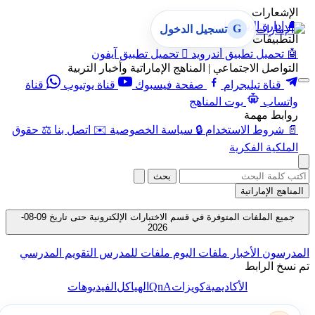
الإشعارات
🔔
إدارة الإشعارات
G
تسجيل الدخول
التطبيقات
🤖
تحميل تطبيق أندرويد

تحميل تطبيق آيفون
التواصل الاجتماعي | المناهج الإماراتية وأخبار التربية
قناة تيليجرام
صفحة فيسبوك
قناة يوتيوب
قناة
واتساب
بوت المناهج
روابط مهمة
📄
شروط الاستخدام
🔒
سياسة الخصوصية
✉️
اتصل بنا
⚖️
حقوق
الملكية الفكرية
بحث
المناهج الإماراتية
جميع الملفات المتوفرة في قسم الاختبارات الإلكترونية حتى تاريخ 09-08-
2026
المدرسون
الأخبار
ملفات اليوم
ملفات للمدرس
التقويم المدرسي
تم نسخ الرابط
QnA
الأكاديمية
كويزات
الهياكل
الفيديوهات