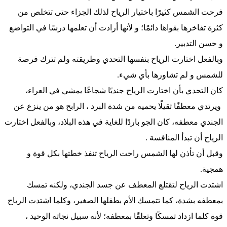
فرحت الشمس كثيرًا باختيار الرياح لذلك الجزاء حتى تتخلص من
كثرة تفاخرها بقواها دائمًا؛ و لأنها أرادت أن تعلمها درسًا في التواضع
و حسن التدبير.
وبالفعل اختارت الرياح بنفسها التحدي وطريقته ولم تترك فرصة
للشمس و لم تشاورها بأي شيء.
كان التحدي بأن اختارت الرياح جنديًا شجاعًا يمشي في العراء،
ويرتدي معطفًا ثقيلًا يحميه من شدة البرد ، الرابح هو من ينزع عن
الجندي معطفه، كان الجو باردًا للغاية في هذه البلاد، وبالفعل اختارت
الرياح أن تبدأ المنافسة .
وقبل أن تأذن لها الشمس راحت الرياح تنفذ خطتها بكل قوة و
همجية.
اشتدت الرياح لتقتلع المعطف عن جسد الجندي، ولكنه تمسك
بمعطفه بشدة، كما تتمسك الأم بطفلها الصغير، وكلما اشتدت الرياح
قوة كلما ازداد تمسكًا وتعلقًا بمعطفه؛ لأنه سبيل نجاته الوحيد ،