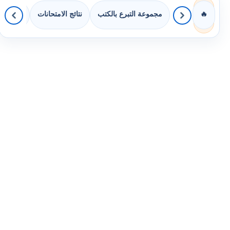
مجموعة التبرع بالكتب
نتائج الامتحانات
كويزات 
🔥