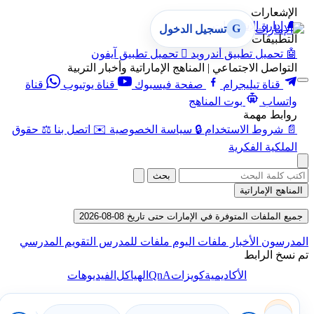
الإشعارات
🔔
إدارة الإشعارات
G
تسجيل الدخول
التطبيقات
🤖
تحميل تطبيق أندرويد

تحميل تطبيق آيفون
التواصل الاجتماعي | المناهج الإماراتية وأخبار التربية
قناة تيليجرام
صفحة فيسبوك
قناة يوتيوب
قناة
واتساب
بوت المناهج
روابط مهمة
📄
شروط الاستخدام
🔒
سياسة الخصوصية
✉️
اتصل بنا
⚖️
حقوق
الملكية الفكرية
بحث
المناهج الإماراتية
جميع الملفات المتوفرة في الإمارات حتى تاريخ 08-08-2026
المدرسون
الأخبار
ملفات اليوم
ملفات للمدرس
التقويم المدرسي
تم نسخ الرابط
QnA
الأكاديمية
كويزات
الهياكل
الفيديوهات