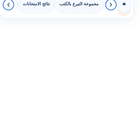
مجموعة التبرع بالكتب
نتائج الامتحانات
كويزات 
🔥