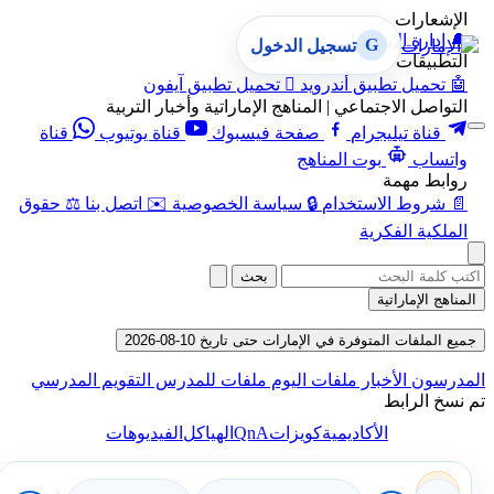
الإشعارات
🔔
إدارة الإشعارات
G
تسجيل الدخول
التطبيقات
🤖
تحميل تطبيق أندرويد

تحميل تطبيق آيفون
التواصل الاجتماعي | المناهج الإماراتية وأخبار التربية
قناة تيليجرام
صفحة فيسبوك
قناة يوتيوب
قناة
واتساب
بوت المناهج
روابط مهمة
📄
شروط الاستخدام
🔒
سياسة الخصوصية
✉️
اتصل بنا
⚖️
حقوق
الملكية الفكرية
بحث
المناهج الإماراتية
جميع الملفات المتوفرة في الإمارات حتى تاريخ 10-08-2026
المدرسون
الأخبار
ملفات اليوم
ملفات للمدرس
التقويم المدرسي
تم نسخ الرابط
QnA
الأكاديمية
كويزات
الهياكل
الفيديوهات