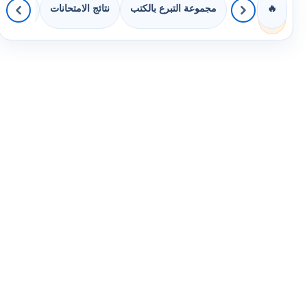
مجموعة التبرع بالكتب
نتائج الامتحانات
كويزات 
🔥