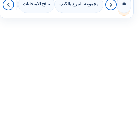
مجموعة التبرع بالكتب
نتائج الامتحانات
كويزات 
🔥