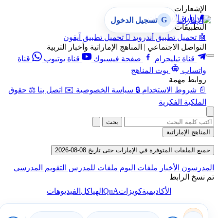
الإشعارات
🔔
إدارة الإشعارات
G
تسجيل الدخول
التطبيقات
🤖
تحميل تطبيق أندرويد

تحميل تطبيق آيفون
التواصل الاجتماعي | المناهج الإماراتية وأخبار التربية
قناة تيليجرام
صفحة فيسبوك
قناة يوتيوب
قناة
واتساب
بوت المناهج
روابط مهمة
📄
شروط الاستخدام
🔒
سياسة الخصوصية
✉️
اتصل بنا
⚖️
حقوق
الملكية الفكرية
بحث
المناهج الإماراتية
جميع الملفات المتوفرة في الإمارات حتى تاريخ 08-08-2026
المدرسون
الأخبار
ملفات اليوم
ملفات للمدرس
التقويم المدرسي
تم نسخ الرابط
QnA
الأكاديمية
كويزات
الهياكل
الفيديوهات