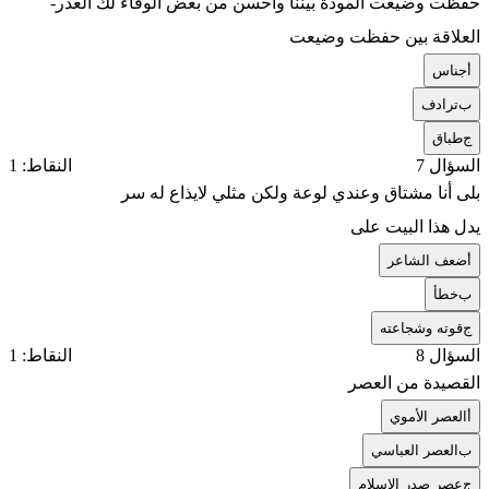
حفظت وضيعت المودة بيننا وأحسن من بعض الوفاء لك العذر-
العلاقة بين حفظت وضيعت
أ
جناس
ب
ترادف
ج
طباق
السؤال 7
النقاط: 1
بلى أنا مشتاق وعندي لوعة ولكن مثلي لايذاع له سر
يدل هذا البيت على
أ
ضعف الشاعر
ب
خطأ
ج
قوته وشجاعته
السؤال 8
النقاط: 1
القصيدة من العصر
أ
العصر الأموي
ب
العصر العباسي
ج
عصر صدر الإسلام