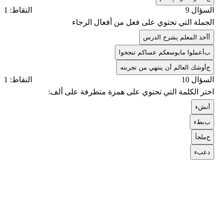
السؤال 9
النقاط: 1
الجملة التي تحتوي على فعل من أفعال الرجاء
أ
أخذ المعلم يشرح الدرس
ب
أعملوا مابوسعكم عساكم تنجحوا
ج
أوشك العالم أن ينتهي من تجربته
السؤال 10
النقاط: 1
اختر الكلمة التي تحتوي على همزة متطرفة على ألف:
أ
نشء
ب
بطء
ج
ملجأ
د
عبء