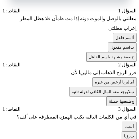
السؤال 1
النقاط: 1
معللتي بالوصل والموت دونه إذا مت ظمآن فلا هطل المطر
إعراب معللتي
أ
اسم فاعل
ب
اسم مفعول
ج
صفة مشبهة باسم الفاعل
السؤال 2
النقاط: 1
قرر الزوج الذهاب إلى ماليزيا لأن
أ
ماليزيا أرخص من غيره
ب
لايوجد معه المال الكافي لدولة ثانية
ج
طبيعتها جميلة
السؤال 3
النقاط: 1
في أي من الكلمات التالية تكتب الهمزة المتطرفة على ألف؟
أ
عبء
ب
رؤيا