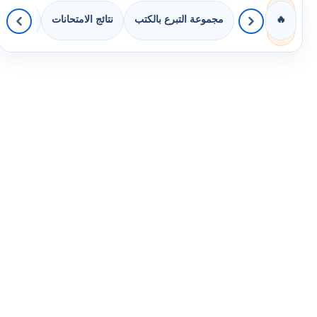
مجموعة التبرع بالكتب
نتائج الامتحانات
كويزات 
🔥