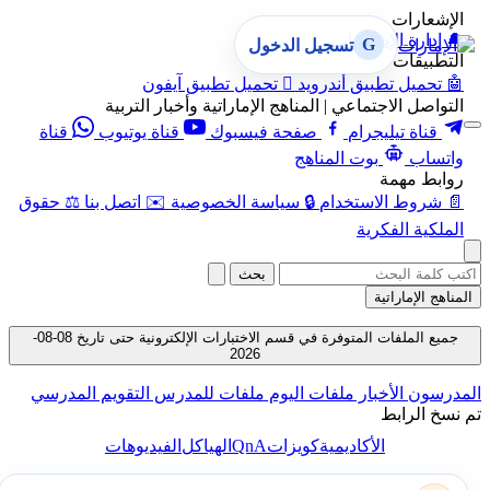
الإشعارات
🔔
إدارة الإشعارات
G
تسجيل الدخول
التطبيقات
🤖
تحميل تطبيق أندرويد

تحميل تطبيق آيفون
التواصل الاجتماعي | المناهج الإماراتية وأخبار التربية
قناة تيليجرام
صفحة فيسبوك
قناة يوتيوب
قناة
واتساب
بوت المناهج
روابط مهمة
📄
شروط الاستخدام
🔒
سياسة الخصوصية
✉️
اتصل بنا
⚖️
حقوق
الملكية الفكرية
بحث
المناهج الإماراتية
جميع الملفات المتوفرة في قسم الاختبارات الإلكترونية حتى تاريخ 08-08-
2026
المدرسون
الأخبار
ملفات اليوم
ملفات للمدرس
التقويم المدرسي
تم نسخ الرابط
QnA
الأكاديمية
كويزات
الهياكل
الفيديوهات