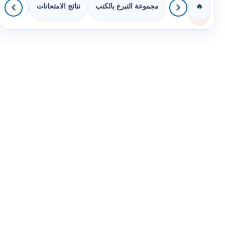
مجموعة التبرع بالكتب
نتائج الامتحانات
كويزات 
🔥