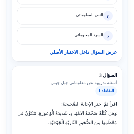
النص المعلوماتي
ج
السرد المعلوماتي
د
عرض السؤال داخل الاختبار الأصلي
السؤال 3
أسئلة تدريبية نص معلوماتي جبل جيس
النقاط: 1
اقرأ ثمَّ اخترِ الإجابةَ الصَّحيحةَ:
وَهيَ كُتْلَةٌ ضَخْمَةُ الامْتِدادِ، شَديدَةُ الْوُعورَةِ، تَتَكَوَّنُ في
مُعْظَمِها مِنَ الصُّخورِ النّاريَّةِ الْجَوْفيَّةِ.