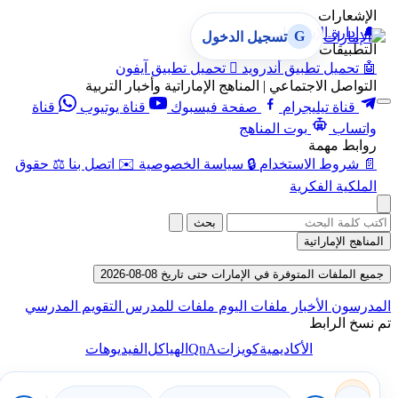
الإشعارات
🔔
إدارة الإشعارات
G
تسجيل الدخول
التطبيقات
🤖
تحميل تطبيق أندرويد

تحميل تطبيق آيفون
التواصل الاجتماعي | المناهج الإماراتية وأخبار التربية
قناة تيليجرام
صفحة فيسبوك
قناة يوتيوب
قناة
واتساب
بوت المناهج
روابط مهمة
📄
شروط الاستخدام
🔒
سياسة الخصوصية
✉️
اتصل بنا
⚖️
حقوق
الملكية الفكرية
بحث
المناهج الإماراتية
جميع الملفات المتوفرة في الإمارات حتى تاريخ 08-08-2026
المدرسون
الأخبار
ملفات اليوم
ملفات للمدرس
التقويم المدرسي
تم نسخ الرابط
QnA
الأكاديمية
كويزات
الهياكل
الفيديوهات