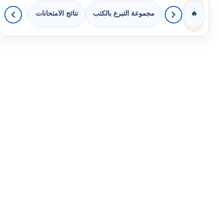
مجموعة التبرع بالكتب
نتائج الامتحانات
كويزات 
🔥