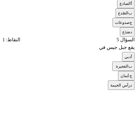
أ
الصادع
ب
الصّدع
ج
صدوعات
د
صَدَع
السؤال 5
النقاط: 1
يقع جبل جيس في
أ
دبي
ب
الفجيرة
ج
عُمان
د
رأس الخيمة