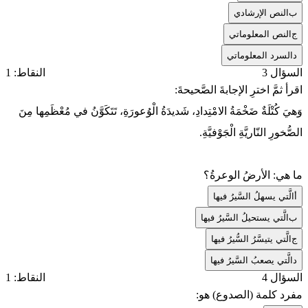
ب
النص الإرشادي
ج
النص المعلوماتي
د
السرد المعلوماتي
السؤال 3
النقاط: 1
اقرأ ثمَّ اخترِ الإجابةَ الصَّحيحةَ:
وَهيَ كُتْلَةٌ ضَخْمَةُ الامْتِدادِ، شَديدَةُ الْوُعورَةِ، تَتَكَوَّنُ في مُعْظَمِها مِنَ
الصُّخورِ النّاريَّةِ الْجَوْفيَّةِ.
ما هي: الأرضُ الوعرةُ؟
أ
الَّتي يسهلُ السَّيرُ فيها
ب
الَّتي يستحيلُ السَّيرُ فيها
ج
الَّتي يتيسَّرُ السُّيرُ فيها
د
الَّتي يصعبُ السَّيرُ فيها
السؤال 4
النقاط: 1
مفرد كلمة (الصدوع) هو: