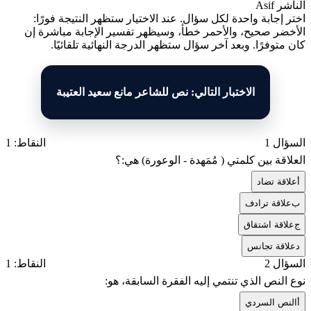
الناشر
Asif
اختر إجابة واحدة لكل سؤال. عند الاختيار ستظهر النتيجة فورًا:
الأخضر صحيح، والأحمر خطأ، وسيظهر تفسير الإجابة مباشرة إن
كان متوفرًا. وبعد آخر سؤال ستظهر الدرجة النهائية تلقائيًا.
الاختبار التالي: نص للشاعر مانع سعيد العتيبة
السؤال 1
النقاط: 1
العلاقة بين كلمتي ( مُمَهدة - الوعورة) هي:؟
أ
علاقة تضاد
ب
علاقة ترادف
ج
علاقة اشتقاق
د
علاقة تجانس
السؤال 2
النقاط: 1
نوع النص الذي تنتمي إليه الفقرة السابقة، هو:
أ
النص السردي