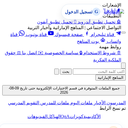
الإشعارات
🔔
إدارة الإشعارات
G
تسجيل الدخول
التطبيقات
🤖
تحميل تطبيق أندرويد

تحميل تطبيق آيفون
التواصل الاجتماعي | المناهج الإماراتية وأخبار التربية
قناة تيليجرام
صفحة فيسبوك
قناة يوتيوب
قناة
واتساب
بوت المناهج
روابط مهمة
📄
شروط الاستخدام
🔒
سياسة الخصوصية
✉️
اتصل بنا
⚖️
حقوق
الملكية الفكرية
بحث
المناهج الإماراتية
جميع الملفات المتوفرة في قسم الاختبارات الإلكترونية حتى تاريخ 09-08-
2026
المدرسون
الأخبار
ملفات اليوم
ملفات للمدرس
التقويم المدرسي
تم نسخ الرابط
QnA
الأكاديمية
كويزات
الهياكل
الفيديوهات