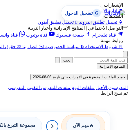
الإشعارات
🔔
إدارة الإشعارات
G
تسجيل الدخول
التطبيقات
🤖
تحميل تطبيق أندرويد

تحميل تطبيق آيفون
التواصل الاجتماعي | المناهج الإماراتية وأخبار التربية
قناة تيليجرام
صفحة فيسبوك
قناة يوتيوب
قناة واتس
روابط مهمة
📄
شروط الاستخدام
🔒
سياسة الخصوصية
✉️
اتصل بنا
⚖️
حقوق الم
بحث
المناهج الإماراتية
جميع الملفات المتوفرة في الإمارات حتى تاريخ 06-08-2026
المدرسون
الأخبار
ملفات اليوم
ملفات للمدرس
التقويم المدرسي
تم نسخ الرابط
مجموعة التبرع بال
🔥
مهم الآن