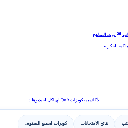
اب
بوت المناهج
لكية الفكرية
QnA
الأكاديمية
كويزات
الهياكل
الفيديوهات
كتب
نتائج الامتحانات
كويزات لجميع الصفوف