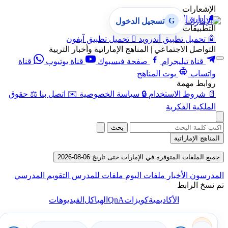
الإشعارات
🔔
إدارة الإشعارات
G
تسجيل الدخول
التطبيقات
🤖
تحميل تطبيق أندرويد

تحميل تطبيق آيفون
التواصل الاجتماعي | المناهج الإماراتية وأخبار التربية
قناة تيليجرام
صفحة فيسبوك
قناة يوتيوب
قناة
واتساب
بوت المناهج
روابط مهمة
📄
شروط الاستخدام
🔒
سياسة الخصوصية
✉️
اتصل بنا
⚖️
حقوق
الملكية الفكرية
بحث
المناهج الإماراتية
جميع الملفات المتوفرة في الإمارات حتى تاريخ 06-08-2026
المدرسون
الأخبار
ملفات اليوم
ملفات للمدرس
التقويم المدرسي
تم نسخ الرابط
QnA
الأكاديمية
كويزات
الهياكل
الفيديوهات