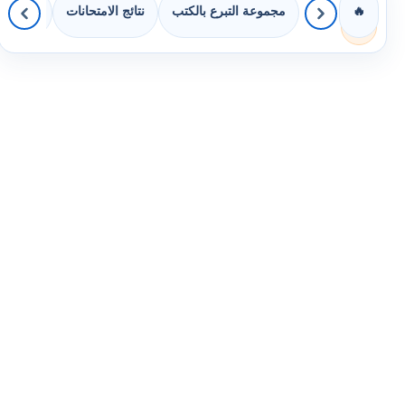
مجموعة التبرع بالكتب
نتائج الامتحانات
كويزات 
🔥