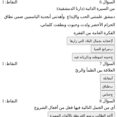
السؤال 6
النقاط: 1
من السيرة الذاتية (دارنا الدمشقية):
دمشق علمتني الحب والإبداع وأهدتني أبجدية الياسمين ضمن نطاق
الحزام الأخضر ولدت وحبوت ونطقت كلماتي،
الفكرة العامة من الفقرة
أ
إعجابه بجمال البلاد التي زارها
ب
مراتع الصبا
ج
حنينه لموطنه وذكرياته فيه
السؤال 7
النقاط: 1
العلاقة بين الظمأ والريّ
أ
مقابلة
ب
طباق
ج
جناس
السؤال 8
النقاط: 1
أي من الجمل التالية فيها فعل من أفعال الشروع
أ
أخذ الطالب يرسم الخريطة بالألوان المميزة