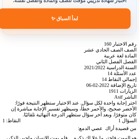
اختبار شهادة تدريبي مؤقت للصف والمادة والفصل نفسه.
ابدأ السباق ✨
رقم الاختبار
160
الصف
الصف الحادي عشر
المادة
لغة عربية
الفصل
الفصل الثاني
السنة الدراسية
2021/2022
عدد الأسئلة
14
إجمالي النقاط
14
تاريخ الإضافة
2022-02-06
الزيارات
1911
الناشر
Asif
اختر إجابة واحدة لكل سؤال. عند الاختيار ستظهر النتيجة فورًا:
الأخضر صحيح، والأحمر خطأ، وسيظهر تفسير الإجابة مباشرة إن
كان متوفرًا. وبعد آخر سؤال ستظهر الدرجة النهائية تلقائيًا.
السؤال 1
النقاط: 1
من قصيدة أراك عصي الدمع:
هو الموت فاختر ما علا لك ذكره.....فلم يمت الإنسان ماحيي الذكر،