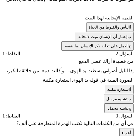
القيمة الإيجابية لهذا البيت
أ
اليأس والقنوط من الحياة
ب
إعتبار أن الإنسان ميت لامحالة
ج
العمل على تخليد ذكر الإنسان بما ينفعه
السؤال 2
النقاط: 1
من قصيدة أراك عصي الدمع:
إذا الليل أضواني بسطت يد الهوى.....وأذللت دمعا من خلائقه الكبر،
الصورة الفنية في قوله يد الهوى استعارة مكنية
أ
استعارة مكنية
ب
تشبيه مرسل
ج
تشبيه محمل
السؤال 3
النقاط: 1
في أي من الكلمات التالية تكتب الهمزة المتطرفة على ألف؟
أ
عبء