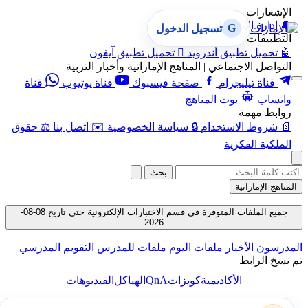
الإشعارات
🔔
إدارة الإشعارات
G
تسجيل الدخول
التطبيقات
🤖
تحميل تطبيق أندرويد

تحميل تطبيق آيفون
التواصل الاجتماعي | المناهج الإماراتية وأخبار التربية
قناة تيليجرام
صفحة فيسبوك
قناة يوتيوب
قناة
واتساب
بوت المناهج
روابط مهمة
📄
شروط الاستخدام
🔒
سياسة الخصوصية
✉️
اتصل بنا
⚖️
حقوق
الملكية الفكرية
بحث
المناهج الإماراتية
جميع الملفات المتوفرة في قسم الاختبارات الإلكترونية حتى تاريخ 08-08-
2026
المدرسون
الأخبار
ملفات اليوم
ملفات للمدرس
التقويم المدرسي
تم نسخ الرابط
QnA
الأكاديمية
كويزات
الهياكل
الفيديوهات