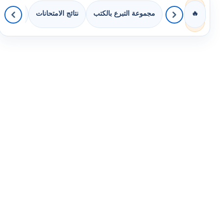
مجموعة التبرع بالكتب
نتائج الامتحانات
كويزات 
🔥