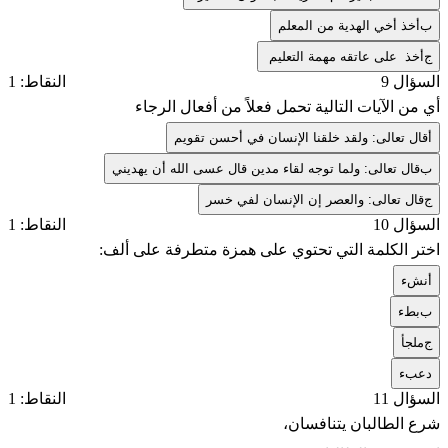
ب
أخذ أخي الهدية من المعلم
ج
أخذ على عاتقه مهمة التعليم
السؤال 9
النقاط: 1
أي من الآيات التالية تحمل فعلاً من أفعال الرجاء
أ
قال تعالى: ولقد خلقنا الإنسان في أحسن تقويم
ب
قال تعالى: ولما توجه لقاء مدين قال عسى الله أن يهديني
ج
قال تعالى: والعصر إن الإنسان لفي خسر
السؤال 10
النقاط: 1
اختر الكلمة التي تحتوي على همزة متطرفة على ألف:
أ
نشء
ب
بطء
ج
ملجأ
د
عبء
السؤال 11
النقاط: 1
شرع الطالبان يتنافسان،